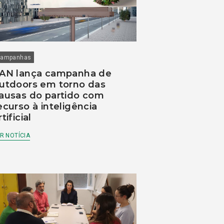
ampanhas
AN lança campanha de
utdoors em torno das
ausas do partido com
ecurso à inteligência
rtificial
R NOTÍCIA