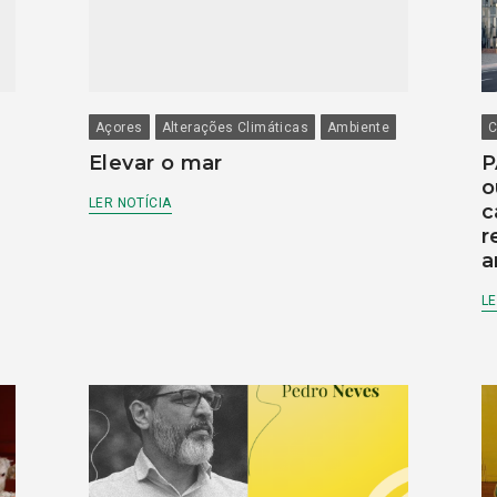
Açores
Alterações Climáticas
Ambiente
C
Elevar o mar
P
o
LER NOTÍCIA
c
r
a
LE