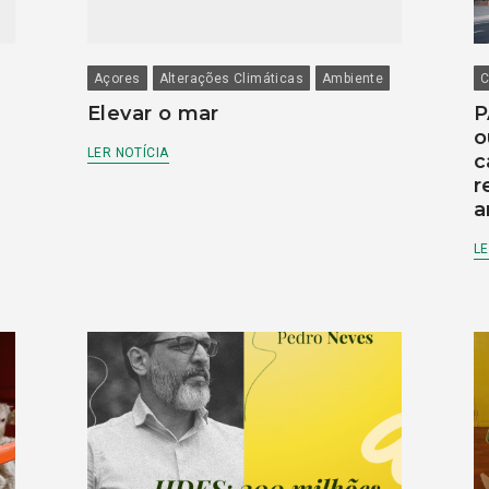
Açores
Alterações Climáticas
Ambiente
C
Elevar o mar
P
o
LER NOTÍCIA
c
r
a
LE