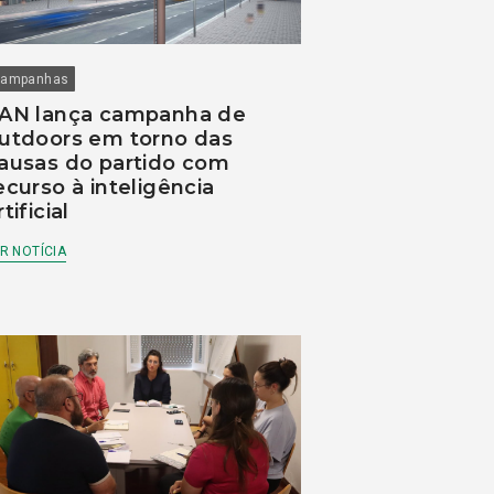
ampanhas
AN lança campanha de
utdoors em torno das
ausas do partido com
ecurso à inteligência
rtificial
R NOTÍCIA