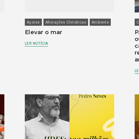
Açores
Alterações Climáticas
Ambiente
C
Elevar o mar
P
o
LER NOTÍCIA
c
r
a
LE