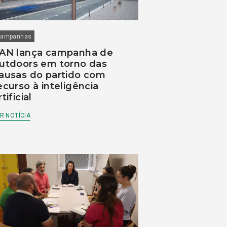
ampanhas
AN lança campanha de
utdoors em torno das
ausas do partido com
ecurso à inteligência
rtificial
R NOTÍCIA