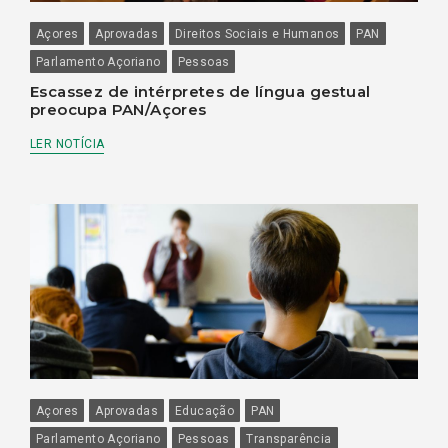
Açores
Aprovadas
Direitos Sociais e Humanos
PAN
Parlamento Açoriano
Pessoas
Escassez de intérpretes de língua gestual
preocupa PAN/Açores
LER NOTÍCIA
Açores
Aprovadas
Educação
PAN
Parlamento Açoriano
Pessoas
Transparência