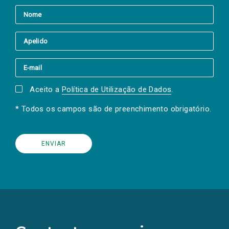
Aceito a
Política de Utilização de Dados
.
* Todos os campos são de preenchimento obrigatório.
(Os
links
para
as