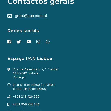
Contactos gerais
redes
sociais
abrem
numa
geral@pan.com.pt
nova
aba.)
Redes sociais
Espaço PAN Lisboa
Rua da Assunção, 7, 1.º andar
1100-042 Lisboa
Portugal
2ª a 6ª das 10h00 às 13h00
e das 14h00 às 16h00
+351 213 426 226
+351 969 954 184