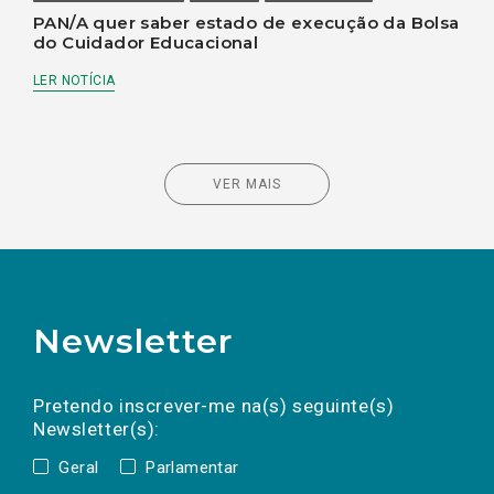
PAN/A quer saber estado de execução da Bolsa
do Cuidador Educacional
LER NOTÍCIA
VER MAIS
Newsletter
Preencha os campos abaixo para subscrever
Nome
Apelido
E-
mail
a(s) newsletter(s).
Pretendo inscrever-me na(s) seguinte(s)
Newsletter(s):
Geral
Parlamentar