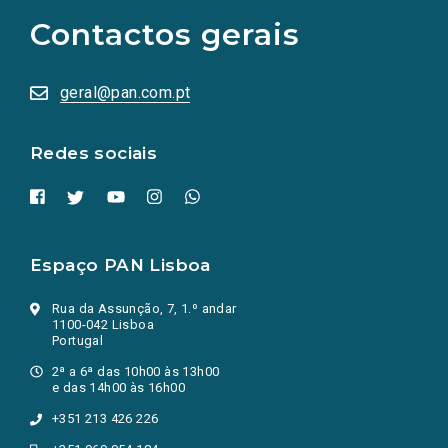
as
Contactos gerais
redes
sociais
abrem
numa
geral@pan.com.pt
nova
aba.)
Redes sociais
Espaço PAN Lisboa
Rua da Assunção, 7, 1.º andar
1100-042 Lisboa
Portugal
2ª a 6ª das 10h00 às 13h00
e das 14h00 às 16h00
+351 213 426 226