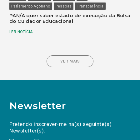
Parlamento Açoriano
Pessoas
Transparência
PAN/A quer saber estado de execução da Bolsa
do Cuidador Educacional
LER NOTÍCIA
VER MAIS
Newsletter
Preencha os campos abaixo para subscrever
Nome
Apelido
E-
mail
a(s) newsletter(s).
Pretendo inscrever-me na(s) seguinte(s)
Newsletter(s):