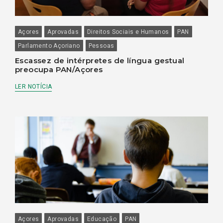
Açores
Aprovadas
Direitos Sociais e Humanos
PAN
Parlamento Açoriano
Pessoas
Escassez de intérpretes de língua gestual
preocupa PAN/Açores
LER NOTÍCIA
Açores
Aprovadas
Educação
PAN