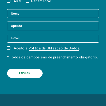
Geral
Parlamentar
Aceito a
Política de Utilização de Dados
.
* Todos os campos são de preenchimento obrigatório.
(Os
links
para