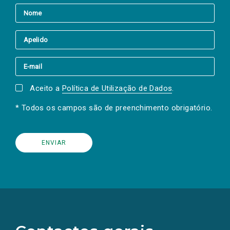
Aceito a
Política de Utilização de Dados
.
* Todos os campos são de preenchimento obrigatório.
(Os
links
para
as
redes