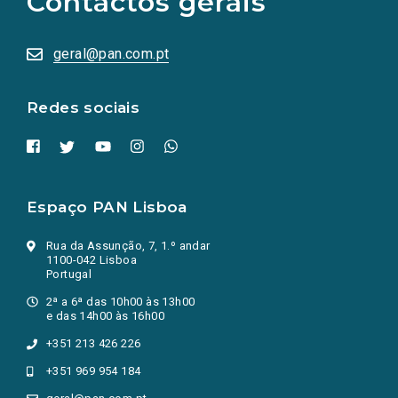
Contactos gerais
sociais
abrem
numa
geral@pan.com.pt
nova
aba.)
Redes sociais
Espaço PAN Lisboa
Rua da Assunção, 7, 1.º andar
1100-042 Lisboa
Portugal
2ª a 6ª das 10h00 às 13h00
e das 14h00 às 16h00
+351 213 426 226
+351 969 954 184