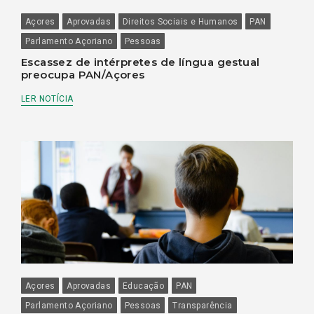
Açores
Aprovadas
Direitos Sociais e Humanos
PAN
Parlamento Açoriano
Pessoas
Escassez de intérpretes de língua gestual
preocupa PAN/Açores
LER NOTÍCIA
Açores
Aprovadas
Educação
PAN
Parlamento Açoriano
Pessoas
Transparência