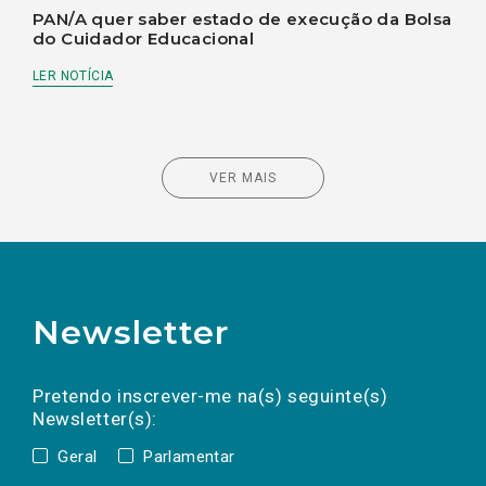
PAN/A quer saber estado de execução da Bolsa
do Cuidador Educacional
LER NOTÍCIA
VER MAIS
Newsletter
Preencha os campos abaixo para subscrever
Nome
Apelido
E-
mail
a(s) newsletter(s).
Pretendo inscrever-me na(s) seguinte(s)
Newsletter(s):
Geral
Parlamentar