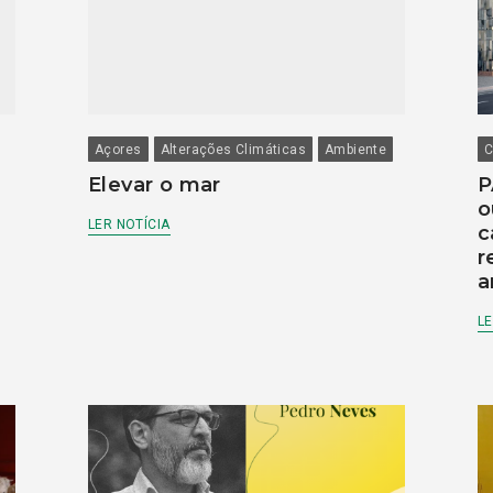
Açores
Alterações Climáticas
Ambiente
C
Elevar o mar
P
o
LER NOTÍCIA
c
r
a
LE