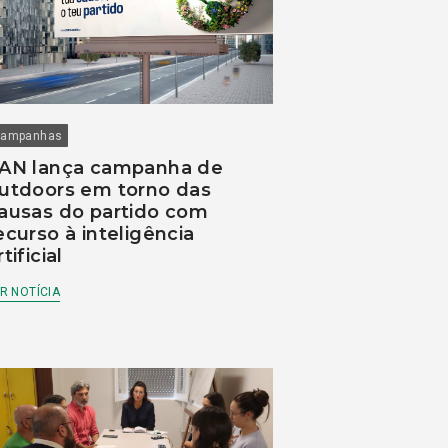
ampanhas
AN lança campanha de
utdoors em torno das
ausas do partido com
ecurso à inteligência
rtificial
R NOTÍCIA