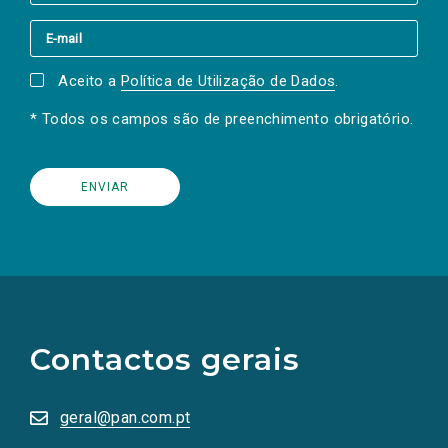
Aceito a
Política de Utilização de Dados
.
* Todos os campos são de preenchimento obrigatório.
(Os
links
para
as
Contactos gerais
redes
sociais
abrem
numa
geral@pan.com.pt
nova
aba.)