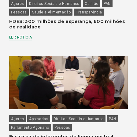
Açores
Direitos Sociais e Humanos
Opinião
PAN
Pessoas
Saúde e Alimentação
Transparência
HDES: 300 milhões de esperança, 600 milhões
de realidade
LER NOTÍCIA
Açores
Aprovadas
Direitos Sociais e Humanos
PAN
Parlamento Açoriano
Pessoas
Escassez de intérpretes de língua gestual