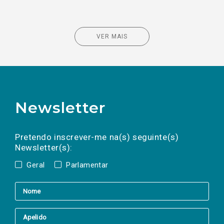
VER MAIS
Newsletter
Preencha os campos abaixo para subscrever
Nome
Apelido
E-
mail
a(s) newsletter(s).
Pretendo inscrever-me na(s) seguinte(s)
Newsletter(s):
Geral
Parlamentar