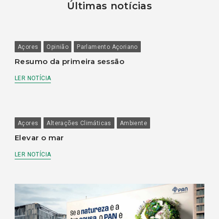
Últimas notícias
Açores
Opinião
Parlamento Açoriano
Resumo da primeira sessão
LER NOTÍCIA
Açores
Alterações Climáticas
Ambiente
Elevar o mar
LER NOTÍCIA