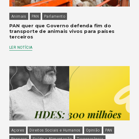
Animais
PAN
Parlamento
PAN quer que Governo defenda fim do
transporte de animais vivos para países
terceiros
LER NOTÍCIA
Açores
Direitos Sociais e Humanos
Opinião
PAN
Pessoas
Saúde e Alimentação
Transparência