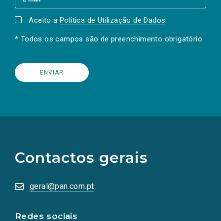
Aceito a
Política de Utilização de Dados
.
* Todos os campos são de preenchimento obrigatório.
(Os
links
para
as
Contactos gerais
redes
sociais
abrem
numa
geral@pan.com.pt
nova
aba.)
Redes sociais