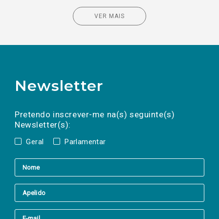
VER MAIS
Newsletter
Preencha os campos abaixo para subscrever
Nome
Apelido
E-
mail
a(s) newsletter(s).
Pretendo inscrever-me na(s) seguinte(s)
Newsletter(s):
Geral
Parlamentar