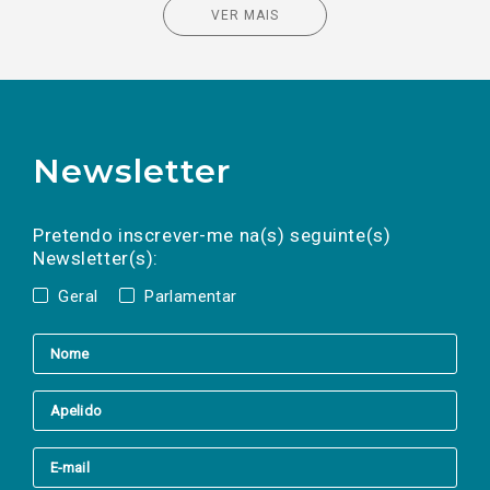
VER MAIS
Newsletter
Preencha os campos abaixo para subscrever
Nome
Apelido
E-
mail
a(s) newsletter(s).
Pretendo inscrever-me na(s) seguinte(s)
Newsletter(s):
Geral
Parlamentar