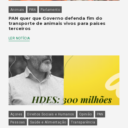
Animais
PAN
Parlamento
PAN quer que Governo defenda fim do
transporte de animais vivos para países
terceiros
LER NOTÍCIA
Açores
Direitos Sociais e Humanos
Opinião
PAN
Pessoas
Saúde e Alimentação
Transparência