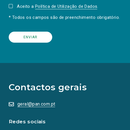
Aceito a
Política de Utilização de Dados
.
* Todos os campos são de preenchimento obrigatório.
(Os
links
para
as
Contactos gerais
redes
sociais
abrem
numa
geral@pan.com.pt
nova
aba.)
Redes sociais