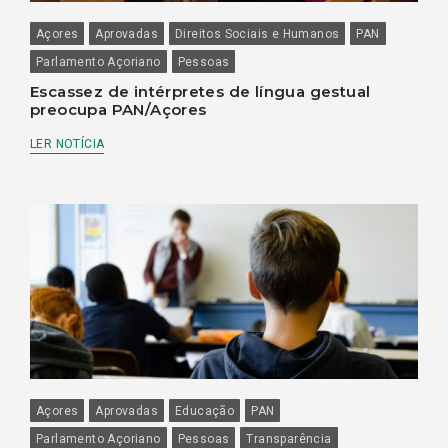
Açores
Aprovadas
Direitos Sociais e Humanos
PAN
Parlamento Açoriano
Pessoas
Escassez de intérpretes de língua gestual
preocupa PAN/Açores
LER NOTÍCIA
Açores
Aprovadas
Educação
PAN
Parlamento Açoriano
Pessoas
Transparência