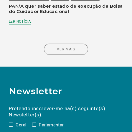
PAN/A quer saber estado de execução da Bolsa
do Cuidador Educacional
LER NOTÍCIA
VER MAIS
Newsletter
Preencha os campos abaixo para subscrever
Nome
Apelido
E-
mail
a(s) newsletter(s).
Pretendo inscrever-me na(s) seguinte(s)
Newsletter(s):
Geral
Parlamentar