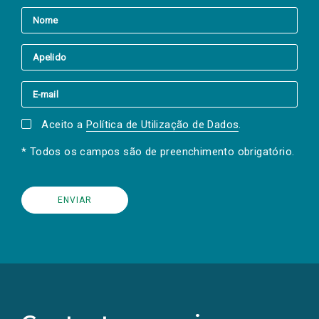
Aceito a
Política de Utilização de Dados
.
* Todos os campos são de preenchimento obrigatório.
(Os
links
para
as