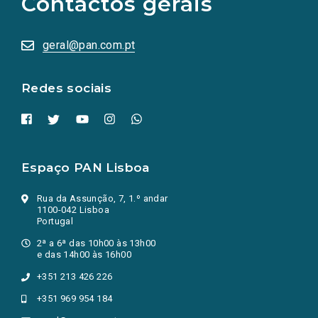
Contactos gerais
redes
sociais
abrem
numa
geral@pan.com.pt
nova
aba.)
Redes sociais
Espaço PAN Lisboa
Rua da Assunção, 7, 1.º andar
1100-042 Lisboa
Portugal
2ª a 6ª das 10h00 às 13h00
e das 14h00 às 16h00
+351 213 426 226
+351 969 954 184