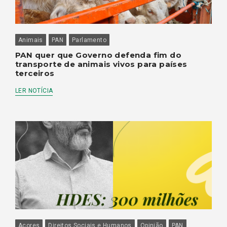
Animais
PAN
Parlamento
PAN quer que Governo defenda fim do
transporte de animais vivos para países
terceiros
LER NOTÍCIA
Açores
Direitos Sociais e Humanos
Opinião
PAN