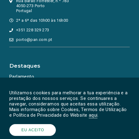
Rua Barão Forrester, n.º 783
4050-273 Porto
Portugal
2ª a 6ª das 10h00 às 16h00
+351 228 329 273
porto@pan.com.pt
Destaques
Parlamento
Ação Política
Utilizamos cookies para melhorar a tua experiência e a
prestação dos nossos serviços. Se continuares a
navegar, consideramos que aceitas essa utilização.
Mais informação sobre Cookies, Termos de Utilização
e Política de Privacidade do Website
aqui
.
EU ACEITO
Powered by
SOLOS
© PAN 2026