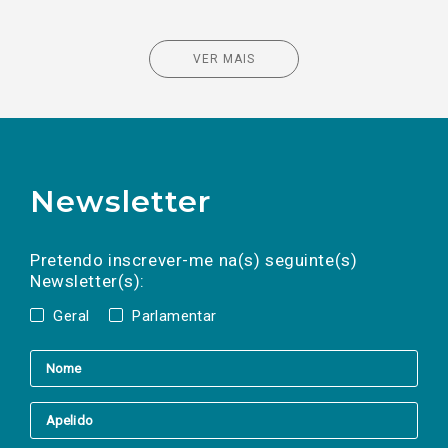
VER MAIS
Newsletter
Preencha os campos abaixo para subscrever
Nome
Apelido
E-
mail
a(s) newsletter(s).
Pretendo inscrever-me na(s) seguinte(s)
Newsletter(s):
Geral
Parlamentar