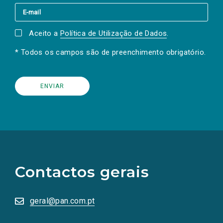
Aceito a
Política de Utilização de Dados
.
* Todos os campos são de preenchimento obrigatório.
(Os
links
para
as
Contactos gerais
redes
sociais
abrem
numa
geral@pan.com.pt
nova
aba.)