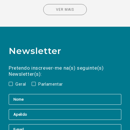
VER MAIS
Newsletter
Preencha os campos abaixo para subscrever
Nome
Apelido
E-
mail
a(s) newsletter(s).
Pretendo inscrever-me na(s) seguinte(s)
Newsletter(s):
Geral
Parlamentar