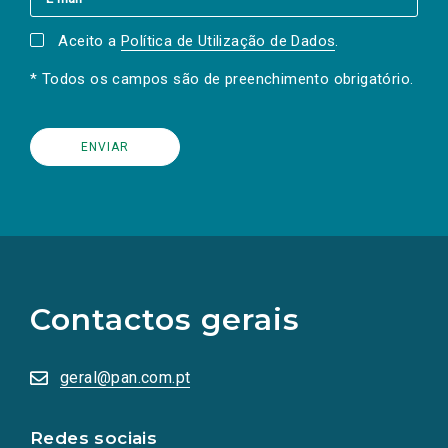
Aceito a
Política de Utilização de Dados
.
* Todos os campos são de preenchimento obrigatório.
(Os
links
para
as
Contactos gerais
redes
sociais
abrem
numa
geral@pan.com.pt
nova
aba.)
Redes sociais