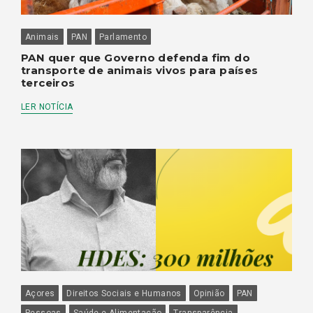
Animais
PAN
Parlamento
PAN quer que Governo defenda fim do
transporte de animais vivos para países
terceiros
LER NOTÍCIA
Açores
Direitos Sociais e Humanos
Opinião
PAN
Pessoas
Saúde e Alimentação
Transparência