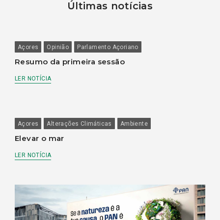
Últimas notícias
Açores
Opinião
Parlamento Açoriano
Resumo da primeira sessão
LER NOTÍCIA
Açores
Alterações Climáticas
Ambiente
Elevar o mar
LER NOTÍCIA