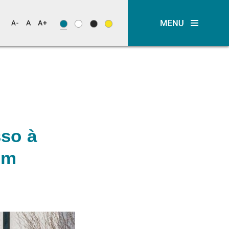
sso à
om