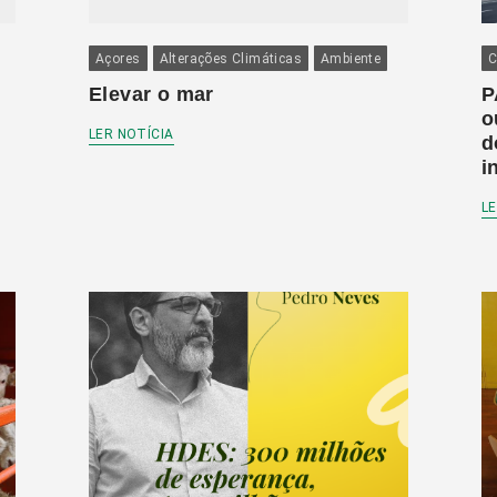
Açores
Alterações Climáticas
Ambiente
C
Elevar o mar
P
o
LER NOTÍCIA
d
i
LE