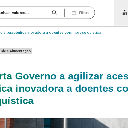
Filtros
o à terapêutica inovadora a doentes com fibrose quística
úde e Alimentação
ta Governo a agilizar ace
ica inovadora a doentes c
quística