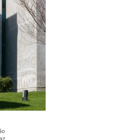
ão
caz