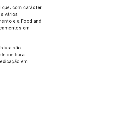
d que, com carácter
os vários
mento e a Food and
dicamentos em
stica são
z de melhorar
medicação em