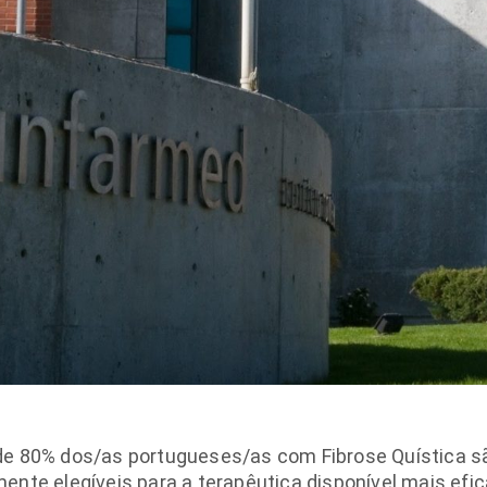
de 80% dos/as portugueses/as com Fibrose Quística s
ente elegíveis para a terapêutica disponível mais efi