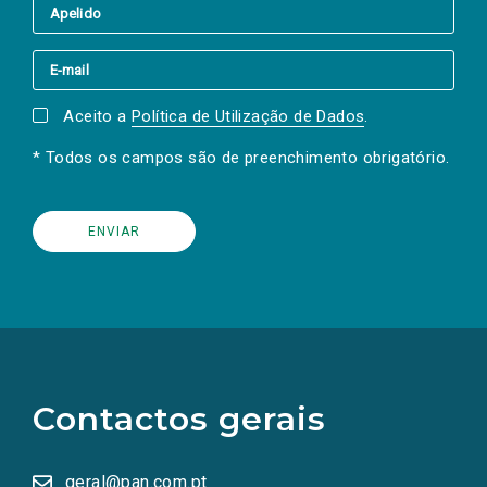
Aceito a
Política de Utilização de Dados
.
* Todos os campos são de preenchimento obrigatório.
(Os
links
para
as
Contactos gerais
redes
sociais
abrem
numa
geral@pan.com.pt