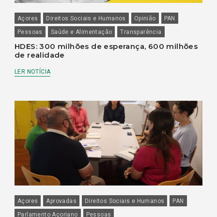
Açores
Direitos Sociais e Humanos
Opinião
PAN
Pessoas
Saúde e Alimentação
Transparência
HDES: 300 milhões de esperança, 600 milhões
de realidade
LER NOTÍCIA
Açores
Aprovadas
Direitos Sociais e Humanos
PAN
Parlamento Açoriano
Pessoas