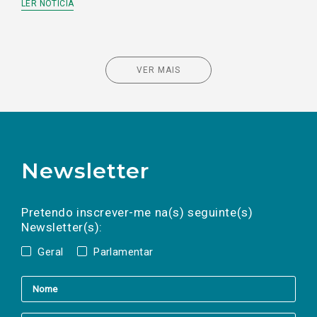
LER NOTÍCIA
VER MAIS
Newsletter
Preencha os campos abaixo para subscrever
Nome
Apelido
E-
mail
a(s) newsletter(s).
Pretendo inscrever-me na(s) seguinte(s)
Newsletter(s):
Geral
Parlamentar