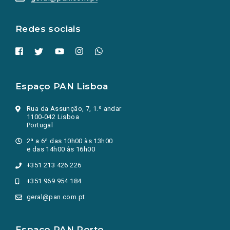
nova
aba.)
Redes sociais
Espaço PAN Lisboa
Rua da Assunção, 7, 1.º andar
1100-042 Lisboa
Portugal
2ª a 6ª das 10h00 às 13h00
e das 14h00 às 16h00
+351 213 426 226
+351 969 954 184
geral@pan.com.pt
Espaço PAN Porto