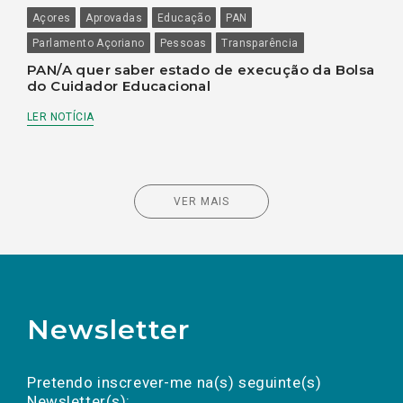
Açores
Aprovadas
Educação
PAN
Parlamento Açoriano
Pessoas
Transparência
PAN/A quer saber estado de execução da Bolsa
do Cuidador Educacional
LER NOTÍCIA
VER MAIS
Newsletter
Preencha os campos abaixo para subscrever
Nome
Apelido
E-
mail
a(s) newsletter(s).
Pretendo inscrever-me na(s) seguinte(s)
Newsletter(s):