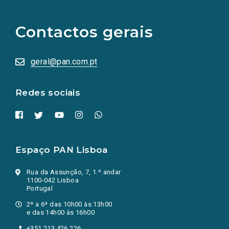
links
para
as
Contactos gerais
redes
sociais
abrem
numa
geral@pan.com.pt
nova
aba.)
Redes sociais
Espaço PAN Lisboa
Rua da Assunção, 7, 1.º andar
1100-042 Lisboa
Portugal
2ª a 6ª das 10h00 às 13h00
e das 14h00 às 16h00
+351 213 426 226