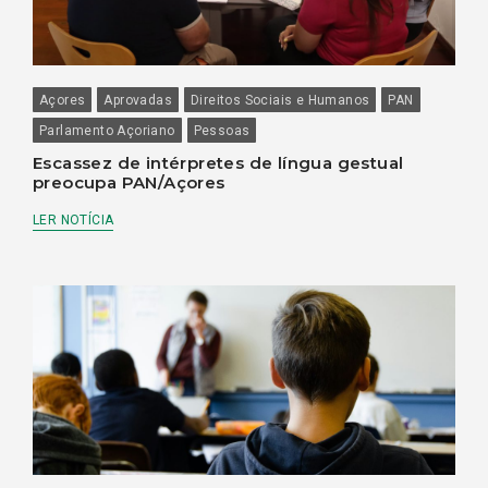
Açores
Aprovadas
Direitos Sociais e Humanos
PAN
Parlamento Açoriano
Pessoas
Escassez de intérpretes de língua gestual
preocupa PAN/Açores
LER NOTÍCIA