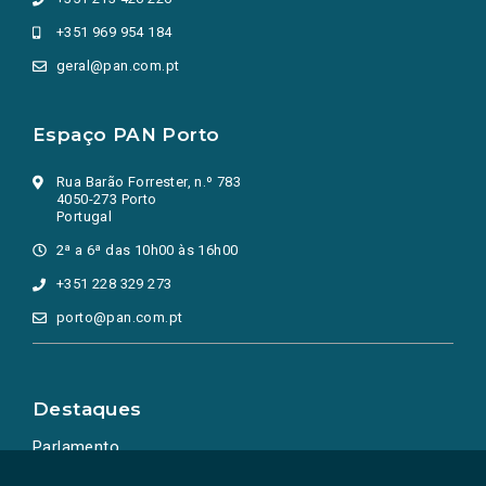
+351 969 954 184
geral@pan.com.pt
Espaço PAN Porto
Rua Barão Forrester, n.º 783
4050-273 Porto
Portugal
2ª a 6ª das 10h00 às 16h00
+351 228 329 273
porto@pan.com.pt
Destaques
Parlamento
Ação Política