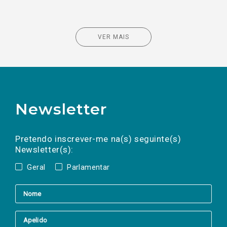
VER MAIS
Newsletter
Preencha os campos abaixo para subscrever
Nome
Apelido
E-
mail
a(s) newsletter(s).
Pretendo inscrever-me na(s) seguinte(s)
Newsletter(s):
Geral
Parlamentar