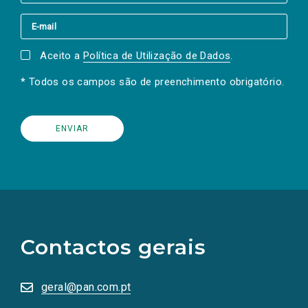
Aceito a
Política de Utilização de Dados
.
* Todos os campos são de preenchimento obrigatório.
(Os
links
para
as
Contactos gerais
redes
sociais
abrem
numa
geral@pan.com.pt
nova
aba.)