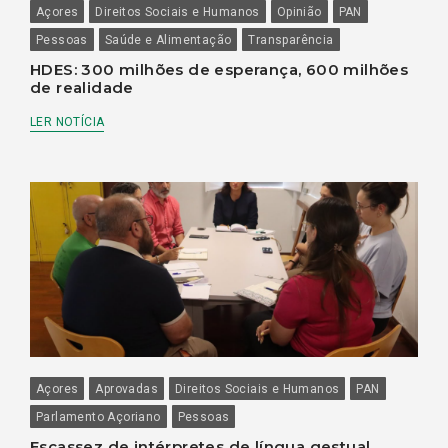
Açores
Direitos Sociais e Humanos
Opinião
PAN
Pessoas
Saúde e Alimentação
Transparência
HDES: 300 milhões de esperança, 600 milhões
de realidade
LER NOTÍCIA
Açores
Aprovadas
Direitos Sociais e Humanos
PAN
Parlamento Açoriano
Pessoas
Escassez de intérpretes de língua gestual