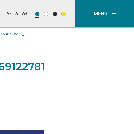
17638625280_n
691227817638625280_n