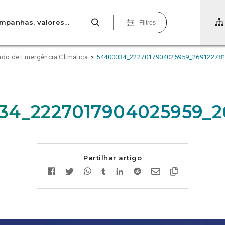
Filtros
tado de Emergência Climática
54400034_2227017904025959_26912278
34_2227017904025959_2
Partilhar artigo