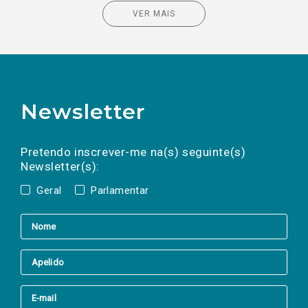
VER MAIS
Newsletter
Preencha os campos abaixo para subscrever
Nome
Apelido
E-
mail
a(s) newsletter(s).
Pretendo inscrever-me na(s) seguinte(s)
Newsletter(s):
Geral
Parlamentar