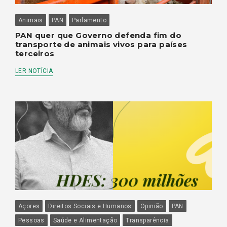
Animais
PAN
Parlamento
PAN quer que Governo defenda fim do
transporte de animais vivos para países
terceiros
LER NOTÍCIA
Açores
Direitos Sociais e Humanos
Opinião
PAN
Pessoas
Saúde e Alimentação
Transparência