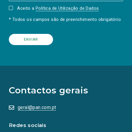
Aceito a
Política de Utilização de Dados
.
* Todos os campos são de preenchimento obrigatório.
(Os
links
para
as
Contactos gerais
redes
sociais
abrem
numa
geral@pan.com.pt
nova
aba.)
Redes sociais