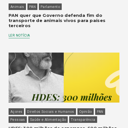
Animais
PAN
Parlamento
PAN quer que Governo defenda fim do
transporte de animais vivos para países
terceiros
LER NOTÍCIA
Açores
Direitos Sociais e Humanos
Opinião
PAN
Pessoas
Saúde e Alimentação
Transparência