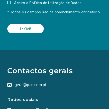
Aceito a
Política de Utilização de Dados
.
* Todos os campos são de preenchimento obrigatório.
(Os
links
para
as
Contactos gerais
redes
sociais
abrem
numa
geral@pan.com.pt
nova
aba.)
Redes sociais