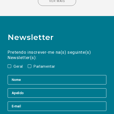
VER MAIS
Newsletter
Preencha os campos abaixo para subscrever
Nome
Apelido
E-
mail
a(s) newsletter(s).
Pretendo inscrever-me na(s) seguinte(s)
Newsletter(s):
Geral
Parlamentar