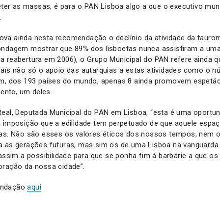
reter as massas, é para o PAN Lisboa algo a que o executivo mun
.
va ainda nesta recomendação o declínio da atividade da tauro
ondagem mostrar que 89% dos lisboetas nunca assistiram a um
a reabertura em 2006), o Grupo Municipal do PAN refere ainda q
país não só o apoio das autarquias a estas atividades como o 
im, dos 193 países do mundo, apenas 8 ainda promovem espetá
mente, um deles.
eal, Deputada Municipal do PAN em Lisboa, “esta é uma oportun
a imposição que a edilidade tem perpetuado de que aquele espaç
das. Não são esses os valores éticos dos nossos tempos, nem o
a as gerações futuras, mas sim os de uma Lisboa na vanguarda 
 assim a possibilidade para que se ponha fim à barbárie a que os
oração da nossa cidade”.
endação
aqui