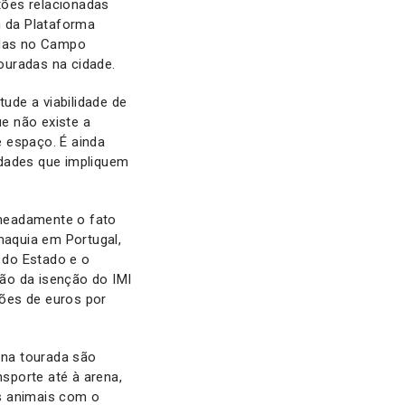
stões relacionadas
 da Plataforma
adas no Campo
ouradas na cidade.
ude a viabilidade de
e não existe a
 espaço. É ainda
vidades que impliquem
omeadamente o fato
aquia em Portugal,
 do Estado e o
ão da isenção do IMI
ões de euros por
 na tourada são
nsporte até à arena,
es animais com o