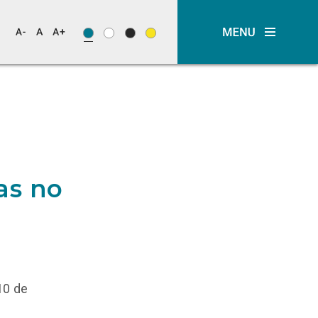
as no
10 de