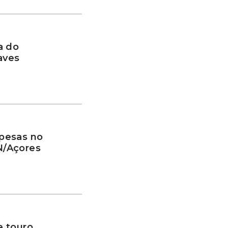
a do
aves
pesas no
N/Açores
e touro