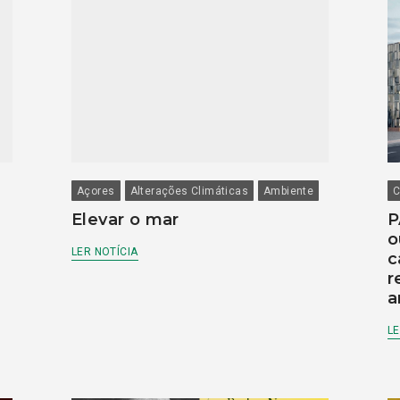
Açores
Alterações Climáticas
Ambiente
C
Elevar o mar
P
o
LER NOTÍCIA
c
r
a
LE