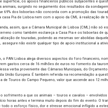
de superfície, os apoios financeiros públicos subjacentes e que
 animais, surgindo no seguimento dos resultados da sondagem
que 69% dos lisboetas não concorda com a promoção das tour
a casa Pia de Lisboa nem com o apoio da CML à realização de t
nda, assim, que a Câmara Municipal de Lisboa (CML) não só est
terreno como também esclareça a Casa Pia e os lisboetas de qu
realização de touradas, podendo as mesmas ser abolidas daquele
 assegure não existir qualquer tipo de apoio institucional a ati
 o PAN Lisboa alega diversos aspectos do foro financeiro, n
rem gastos cerca de 16 milhões de euros no fomento da taurom
dessa verba proveniente das Câmaras Municipais, do Orçamento
 da União Europeia. É também referida na recomendação a quest
aça de Touros do Campo Pequeno, valor que ascende aos 12 milh
r o sofrimento a que os animais – touros e cavalos – envolvidos
nício horas antes e termina muito depois do fim do evento. O tra
e todo o esforço físico, dor e stresse emocional infligido a est