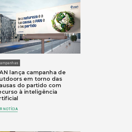
ampanhas
AN lança campanha de
utdoors em torno das
ausas do partido com
ecurso à inteligência
rtificial
R NOTÍCIA