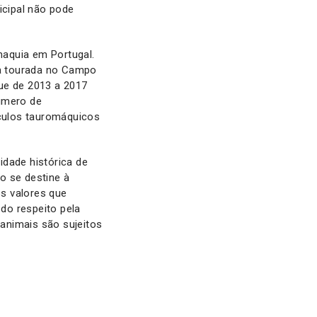
icipal não pode
maquia em Portugal.
a tourada no Campo
ue de 2013 a 2017
número de
culos tauromáquicos
idade histórica de
o se destine à
s valores que
do respeito pela
 animais são sujeitos