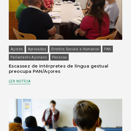
Açores
Aprovadas
Direitos Sociais e Humanos
PAN
Parlamento Açoriano
Pessoas
Escassez de intérpretes de língua gestual
preocupa PAN/Açores
LER NOTÍCIA