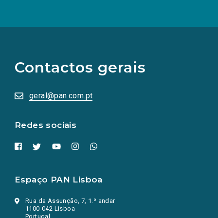
(Os
links
para
as
Contactos gerais
redes
sociais
abrem
numa
geral@pan.com.pt
nova
aba.)
Redes sociais
Espaço PAN Lisboa
Rua da Assunção, 7, 1.º andar
1100-042 Lisboa
Portugal