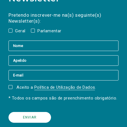
Preencha os campos abaixo para subscrever
Nome
Apelido
E-
mail
a(s) newsletter(s).
Pretendo inscrever-me na(s) seguinte(s)
Newsletter(s):
Geral
Parlamentar
Aceito a
Política de Utilização de Dados
.
* Todos os campos são de preenchimento obrigatório.