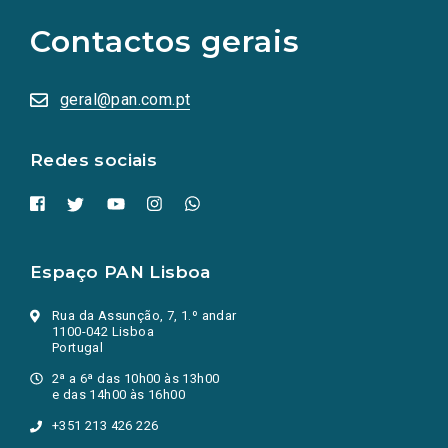
para
as
Contactos gerais
redes
sociais
abrem
numa
geral@pan.com.pt
nova
aba.)
Redes sociais
Espaço PAN Lisboa
Rua da Assunção, 7, 1.º andar
1100-042 Lisboa
Portugal
2ª a 6ª das 10h00 às 13h00
e das 14h00 às 16h00
+351 213 426 226