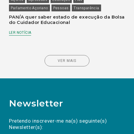
Parlamento Açoriano
Pessoas
Transparência
PAN/A quer saber estado de execução da Bolsa
do Cuidador Educacional
LER NOTÍCIA
VER MAIS
Newsletter
Preencha os campos abaixo para subscrever
Nome
Apelido
E-
mail
a(s) newsletter(s).
Pretendo inscrever-me na(s) seguinte(s)
Newsletter(s):