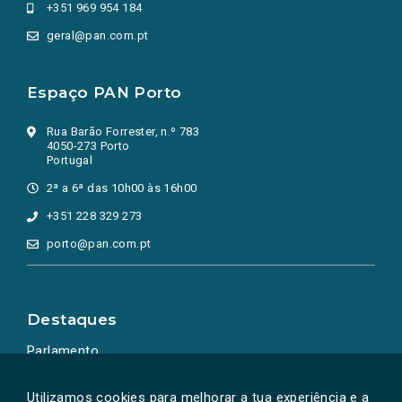
+351 969 954 184
geral@pan.com.pt
Espaço PAN Porto
Rua Barão Forrester, n.º 783
4050-273 Porto
Portugal
2ª a 6ª das 10h00 às 16h00
+351 228 329 273
porto@pan.com.pt
Destaques
Parlamento
Ação Política
Utilizamos cookies para melhorar a tua experiência e a