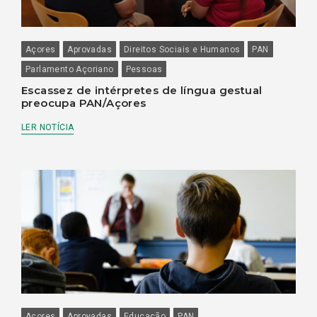
Açores
Aprovadas
Direitos Sociais e Humanos
PAN
Parlamento Açoriano
Pessoas
Escassez de intérpretes de língua gestual
preocupa PAN/Açores
LER NOTÍCIA
Açores
Aprovadas
Educação
PAN