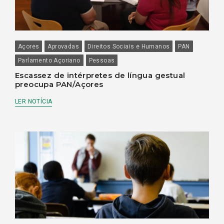
Açores
Aprovadas
Direitos Sociais e Humanos
PAN
Parlamento Açoriano
Pessoas
Escassez de intérpretes de língua gestual
preocupa PAN/Açores
LER NOTÍCIA