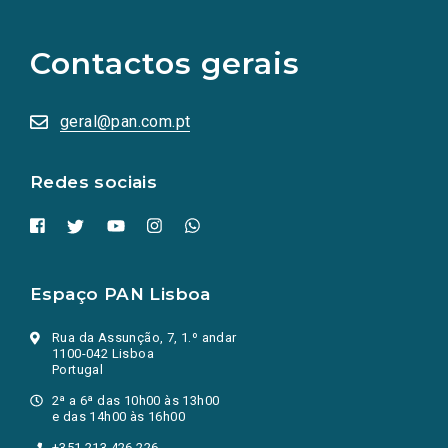
links
para
as
Contactos gerais
redes
sociais
abrem
numa
geral@pan.com.pt
nova
aba.)
Redes sociais
Espaço PAN Lisboa
Rua da Assunção, 7, 1.º andar
1100-042 Lisboa
Portugal
2ª a 6ª das 10h00 às 13h00
e das 14h00 às 16h00
+351 213 426 226