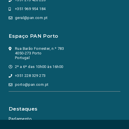
+351 969 954 184
geral@pan.com.pt
Espaço PAN Porto
Rua Barão Forrester, n.º 783
4050-273 Porto
Portugal
2ª a 6ª das 10h00 às 16h00
+351 228 329 273
porto@pan.com.pt
Destaques
Parlamento
Ação Política