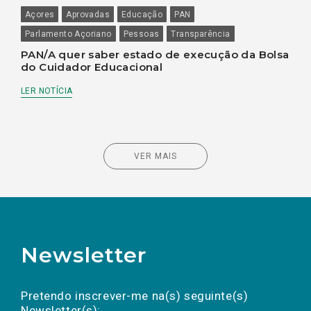
Açores
Aprovadas
Educação
PAN
Parlamento Açoriano
Pessoas
Transparência
PAN/A quer saber estado de execução da Bolsa
do Cuidador Educacional
LER NOTÍCIA
VER MAIS
Newsletter
Preencha os campos abaixo para subscrever
Nome
Apelido
E-
mail
a(s) newsletter(s).
Pretendo inscrever-me na(s) seguinte(s)
Newsletter(s):