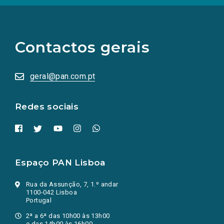
(Os
links
para
as
Contactos gerais
redes
sociais
abrem
numa
geral@pan.com.pt
nova
aba.)
Redes sociais
Espaço PAN Lisboa
Rua da Assunção, 7, 1.º andar
1100-042 Lisboa
Portugal
2ª a 6ª das 10h00 às 13h00
e das 14h00 às 16h00