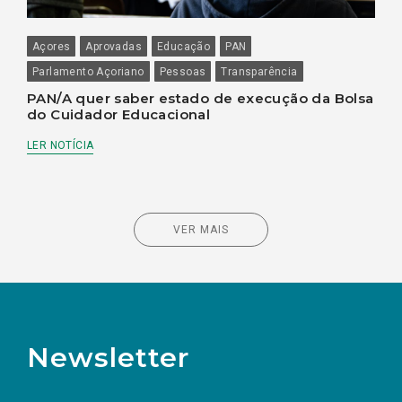
Açores
Aprovadas
Educação
PAN
Parlamento Açoriano
Pessoas
Transparência
PAN/A quer saber estado de execução da Bolsa
do Cuidador Educacional
LER NOTÍCIA
VER MAIS
Newsletter
Preencha os campos abaixo para subscrever
Nome
Apelido
E-