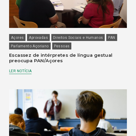
Açores
Aprovadas
Direitos Sociais e Humanos
PAN
Parlamento Açoriano
Pessoas
Escassez de intérpretes de língua gestual
preocupa PAN/Açores
LER NOTÍCIA