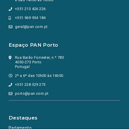
+351 213 426 226
+351 969 954 184
geral@pan.com.pt
Espaço PAN Porto
Rua Barão Forrester, n.º 783
4050-273 Porto
Portugal
2ª a 6ª das 10h00 às 16h00
+351 228 329 273
porto@pan.com.pt
Destaques
Parlamento