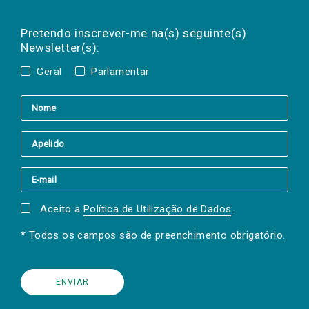
Preencha os campos abaixo para subscrever
Nome
Apelido
E-
mail
a(s) newsletter(s).
Pretendo inscrever-me na(s) seguinte(s)
Newsletter(s):
Geral
Parlamentar
Aceito a
Política de Utilização de Dados
.
* Todos os campos são de preenchimento obrigatório.