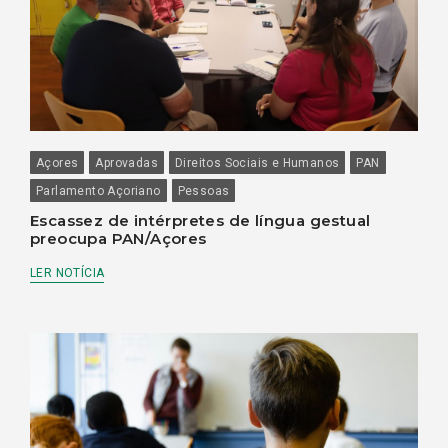
Açores
Aprovadas
Direitos Sociais e Humanos
PAN
Parlamento Açoriano
Pessoas
Escassez de intérpretes de língua gestual
preocupa PAN/Açores
LER NOTÍCIA