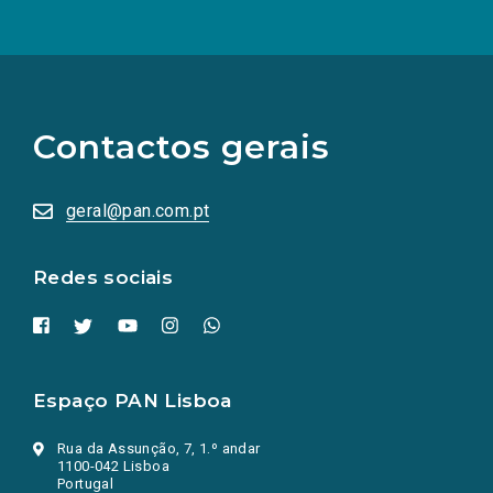
(Os
links
para
as
Contactos gerais
redes
sociais
abrem
numa
geral@pan.com.pt
nova
aba.)
Redes sociais
Espaço PAN Lisboa
Rua da Assunção, 7, 1.º andar
1100-042 Lisboa
Portugal