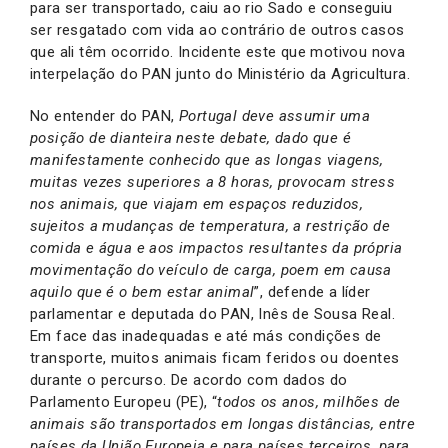
para ser transportado, caiu ao rio Sado e conseguiu
ser resgatado com vida ao contrário de outros casos
que ali têm ocorrido. Incidente este que motivou nova
interpelação do PAN junto do Ministério da Agricultura.
No entender do PAN,
Portugal deve assumir uma
posição de dianteira neste debate, dado que é
manifestamente conhecido que as l
ongas viagens,
muitas vezes superiores a 8 horas, provocam stress
nos animais, que viajam em espaços reduzidos,
sujeitos a mudanças de temperatura, a restrição de
comida e água e aos impactos resultantes da própria
movimentação do veículo de carga, poem em causa
aquilo que é o bem estar animal
”, defende a líder
parlamentar e deputada do PAN, Inês de Sousa Real.
Em face das inadequadas e até más condições de
transporte, muitos animais ficam feridos ou doentes
durante o percurso. De acordo com dados do
Parlamento Europeu (PE), “
t
odos os anos, milhões de
animais são transportados em longas distâncias, entre
países da União Europeia e para países terceiros, para