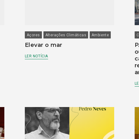
Açores
Alterações Climáticas
Ambiente
C
Elevar o mar
P
o
LER NOTÍCIA
c
r
a
LE