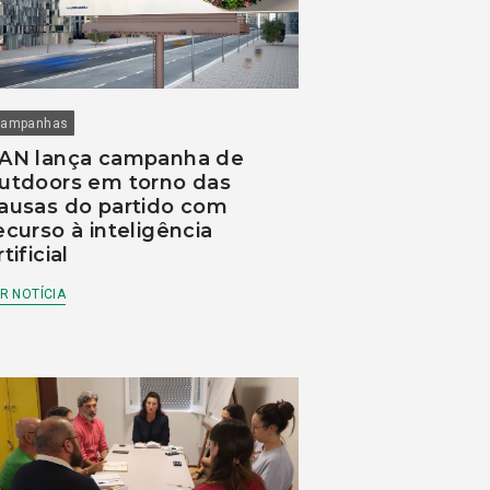
ampanhas
AN lança campanha de
utdoors em torno das
ausas do partido com
ecurso à inteligência
rtificial
R NOTÍCIA