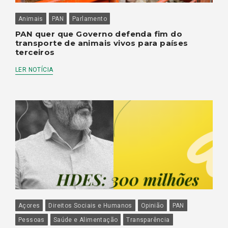
Animais
PAN
Parlamento
PAN quer que Governo defenda fim do
transporte de animais vivos para países
terceiros
LER NOTÍCIA
Açores
Direitos Sociais e Humanos
Opinião
PAN
Pessoas
Saúde e Alimentação
Transparência