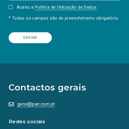
Aceito a
Política de Utilização de Dados
.
* Todos os campos são de preenchimento obrigatório.
(Os
links
para
as
Contactos gerais
redes
sociais
abrem
numa
geral@pan.com.pt
nova
aba.)
Redes sociais