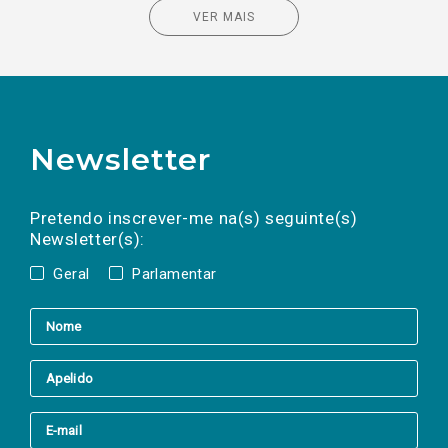
VER MAIS
Newsletter
Preencha os campos abaixo para subscrever
Nome
Apelido
E-
mail
a(s) newsletter(s).
Pretendo inscrever-me na(s) seguinte(s)
Newsletter(s):
Geral
Parlamentar