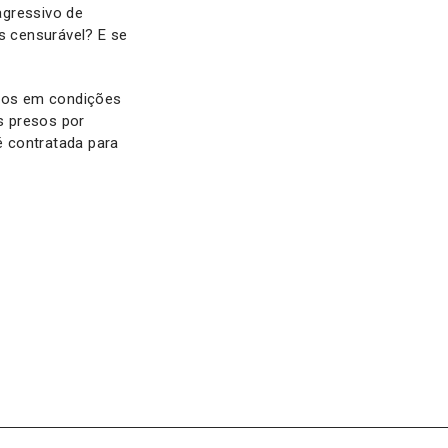
agressivo de
s censurável? E se
dos em condições
s presos por
é contratada para