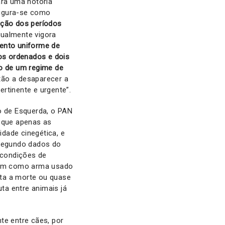
ara uma notória
figura-se como
ação dos períodos
ualmente vigora
ento uniforme de
nos ordenados e dois
ão de um regime de
tão a desaparecer a
ertinente e urgente”.
o de Esquerda, o PAN
 que apenas as
idade cinegética, e
 Segundo dados do
 condições de
onam como arma usado
lta a morte ou quase
uta entre animais já
te entre cães, por