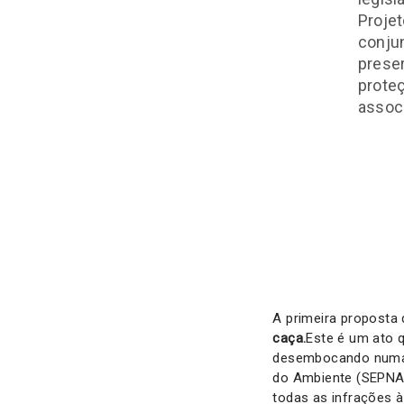
Projet
conjun
preser
proteç
associ
A primeira proposta 
caça.
Este é um ato q
desembocando numa p
do Ambiente (SEPNA) d
todas as infrações à