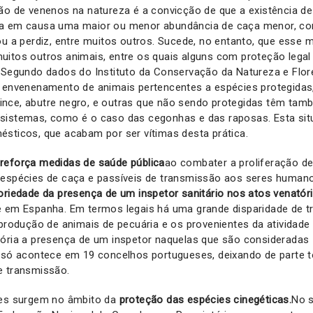
ão de venenos na natureza é a convicção de que a existência d
ca em causa uma maior ou menor abundância de caça menor, c
ou a perdiz, entre muitos outros. Sucede, no entanto, que esse
uitos outros animais, entre os quais alguns com proteção lega
 Segundo dados do Instituto da Conservação da Natureza e Flor
r envenenamento de animais pertencentes a espécies protegida
, lince, abutre negro, e outras que não sendo protegidas têm ta
sistemas, como é o caso das cegonhas e das raposas. Esta s
ésticos, que acabam por ser vítimas desta prática.
a
reforça medidas de saúde pública
ao combater a proliferação d
espécies de caça e passíveis de transmissão aos seres humanos.
oriedade da presença de um inspetor sanitário nos atos venatór
e em Espanha. Em termos legais há uma grande disparidade de t
 produção de animais de pecuária e os provenientes da atividade
tória a presença de um inspetor naquelas que são consideradas 
e só acontece em 19 concelhos portugueses, deixando de parte 
e transmissão.
ões surgem no âmbito da
proteção das espécies cinegéticas.
No s