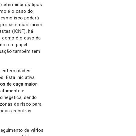
e determinados tipos
omo é o caso do
 mesmo isco poderá
l por se encontrarem
estas (ICNF), há
s, como é o caso da
mbém um papel
ituação também tem
e enfermidades
 Esta iniciativa
ios de caça maior
,
ratamento e
 cinegética, sendo
zonas de risco para
todas as outras
eguimento de vários