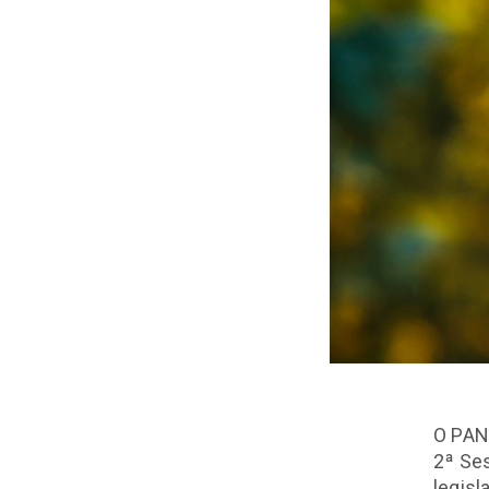
O PAN 
2ª Ses
legisl