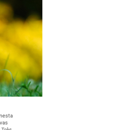
 nesta
ivas
. Três