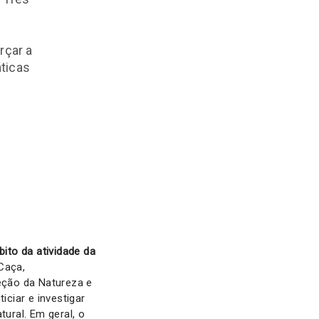
rçar a
áticas
bito da atividade da
Caça,
eção da Natureza e
iciar e investigar
tural. Em geral, o