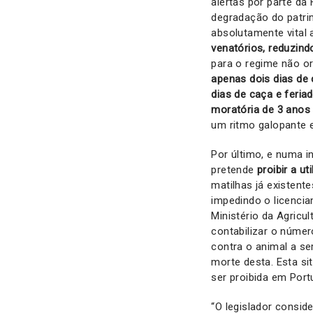
alertas por parte da
degradação do patri
absolutamente vital
venatórios, reduzind
para o regime não o
apenas dois dias de 
dias de caça e feri
moratória de 3 anos
um ritmo galopante e
Por último, e numa i
pretende
proibir a u
matilhas já existent
impedindo o licenci
Ministério da Agricu
contabilizar o núme
contra o animal a se
morte desta. Esta si
ser proibida em Port
“O legislador consid