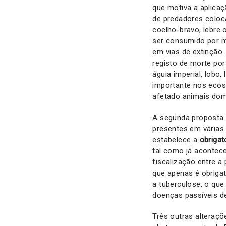
que motiva a aplicaç
de predadores colo
coelho-bravo, lebre 
ser consumido por m
em vias de extinção.
registo de morte po
águia imperial, lobo
importante nos ecos
afetado animais dom
A segunda propost
presentes em várias 
estabelece a
obrigat
tal como já acontec
fiscalização entre a
que apenas é obriga
a tuberculose, o qu
doenças passíveis d
Três outras alteraç