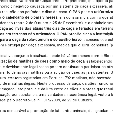
 Federação Nacional de Caçadores e Proprietários, que aponta p
mónio cinegético causada por um sistema de caça excessiva, a
 a redução dos períodos e dias de caça. O PAN pede a
uniformiz
o o calendário de 6 para 3 meses
, em consonância com o que at
rdenado (entre 2 de Outubro e 25 de Dezembro), e
o estabelecim
caça ao invés dos atuais três dias de caça e feriados em terre
ados em terrenos não ordenados
. O PAN propõe ainda a
instituiç
 para a caça da rola-comum e do coelho bravo
, espécies que es
m Portugal por caça excessiva, medida que o ICNF considera “p
niciativa conjunta trabalhada desde há vários meses com o Bloc
tilização de matilhas de cães como meio de caça
, estabelecendo
es e devidamente legalizadas podem continuar a participar na ativ
amento de novas matilhas ou a adição de cães às já existentes.
ltura, existem registadas em Portugal 792 matilhas, não havendo
ro de matilhas ilegais. Neste processo de caça, os cães funci
r caçado, isto porque é da luta entre os cães e a presa que resu
tuação consubstancia uma verdadeira incoerência legal, visto a l
ugal pelo Decreto-Lei n.º 315/2009, de 29 de Outubro.
erou censurável a promoção de luta entre animais, designadamen