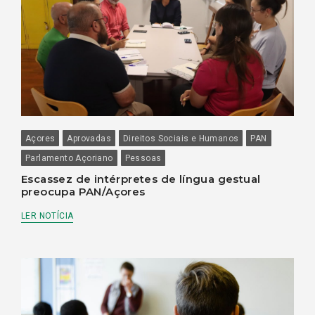
Açores
Aprovadas
Direitos Sociais e Humanos
PAN
Parlamento Açoriano
Pessoas
Escassez de intérpretes de língua gestual
preocupa PAN/Açores
LER NOTÍCIA