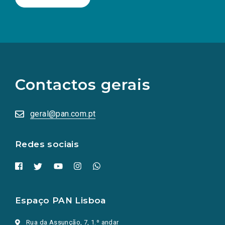
(Os
links
para
as
Contactos gerais
redes
sociais
abrem
numa
geral@pan.com.pt
nova
aba.)
Redes sociais
Espaço PAN Lisboa
Rua da Assunção, 7, 1.º andar