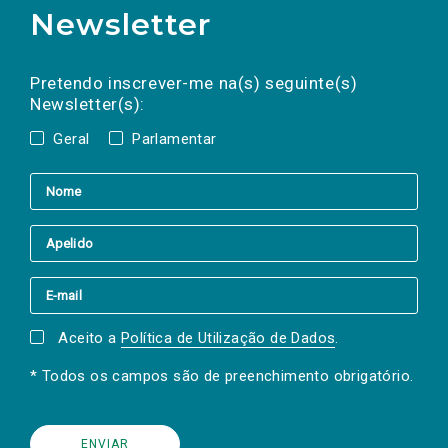
Newsletter
Preencha os campos abaixo para subscrever
Nome
Apelido
E-
mail
a(s) newsletter(s).
Pretendo inscrever-me na(s) seguinte(s)
Newsletter(s):
Geral
Parlamentar
Aceito a
Política de Utilização de Dados
.
* Todos os campos são de preenchimento obrigatório.