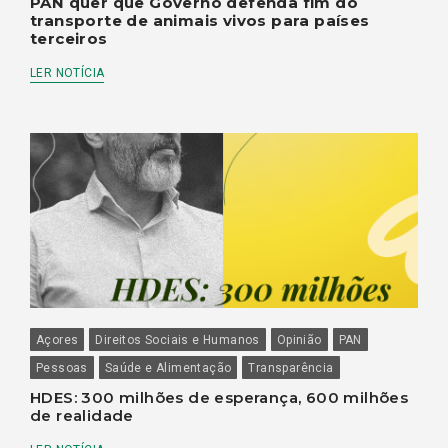
PAN quer que Governo defenda fim do
transporte de animais vivos para países
terceiros
LER NOTÍCIA
Açores
Direitos Sociais e Humanos
Opinião
PAN
Pessoas
Saúde e Alimentação
Transparência
HDES: 300 milhões de esperança, 600 milhões
de realidade