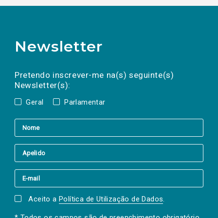
Newsletter
Preencha os campos abaixo para subscrever
Nome
Apelido
E-
mail
a(s) newsletter(s).
Pretendo inscrever-me na(s) seguinte(s)
Newsletter(s):
Geral
Parlamentar
Aceito a
Política de Utilização de Dados
.
* Todos os campos são de preenchimento obrigatório.