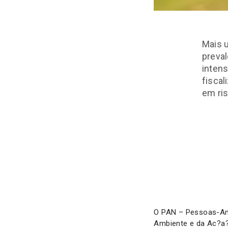
Mais 
preva
intens
fisca
em ris
O PAN – Pessoas-Ani
Ambiente e da Ac?a?