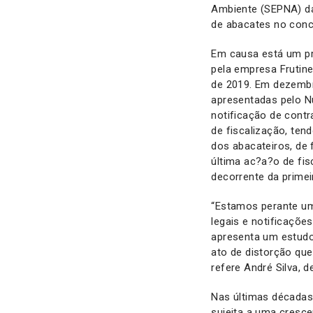
Ambiente (SEPNA) da
de abacates no conc
Em causa está um pr
pela empresa Frutin
de 2019. Em dezembr
apresentadas pelo N
notificação de contr
de fiscalização, ten
dos abacateiros, de 
última ac?a?o de fis
decorrente da primei
“Estamos perante um
legais e notificaçõe
apresenta um estudo 
ato de distorção que
refere André Silva, 
Nas últimas décadas,
sujeita a uma cresce