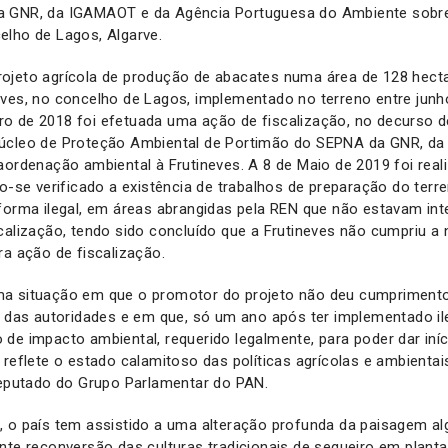
 GNR, da IGAMAOT e da Agência Portuguesa do Ambiente sobre 
elho de Lagos, Algarve.
ojeto agrícola de produção de abacates numa área de 128 hecta
eves, no concelho de Lagos, implementado no terreno entre jun
o de 2018 foi efetuada uma ação de fiscalização, no decurso 
úcleo de Proteção Ambiental de Portimão do SEPNA da GNR, da 
aordenação ambiental à Frutineves. A 8 de Maio de 2019 foi rea
do-se verificado a existência de trabalhos de preparação do terr
forma ilegal, em áreas abrangidas pela REN que não estavam in
calização, tendo sido concluído que a Frutineves não cumpriu a 
ra ação de fiscalização.
a situação em que o promotor do projeto não deu cumpriment
s das autoridades e em que, só um ano após ter implementado il
de impacto ambiental, requerido legalmente, para poder dar iníc
 reflete o estado calamitoso das políticas agrícolas e ambientai
deputado do Grupo Parlamentar do PAN.
 o país tem assistido a uma alteração profunda da paisagem alg
nte reconversão das culturas tradicionais de sequeiro em planta