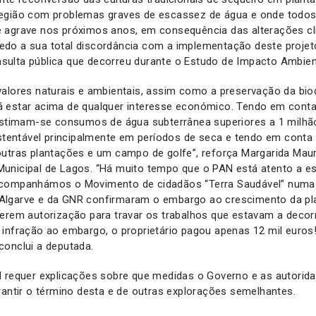
egião com problemas graves de escassez de água e onde todos
 agrave nos próximos anos, em consequência das alterações cl
do a sua total discordância com a implementação deste projet
ulta pública que decorreu durante o Estudo de Impacto Ambien
alores naturais e ambientais, assim como a preservação da bio
 estar acima de qualquer interesse económico. Tendo em cont
estimam-se consumos de água subterrânea superiores a 1 milhão
ustentável principalmente em períodos de seca e tendo em conta
outras plantações e um campo de golfe”, reforça Margarida Maur
unicipal de Lagos. “Há muito tempo que o PAN está atento a es
companhámos o Movimento de cidadãos “Terra Saudável” numa vi
Algarve e da GNR confirmaram o embargo ao crescimento da p
terem autorização para travar os trabalhos que estavam a decor
 infração ao embargo, o proprietário pagou apenas 12 mil euros
conclui a deputada.
N requer explicações sobre que medidas o Governo e as autorid
rantir o término desta e de outras explorações semelhantes.