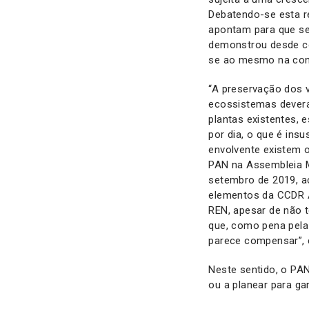
Debatendo-se esta r
apontam para que se
demonstrou desde ce
se ao mesmo na cons
“A preservação dos v
ecossistemas deverá
plantas existentes, 
por dia, o que é ins
envolvente existem 
PAN na Assembleia M
setembro de 2019, a
elementos da CCDR 
REN, apesar de não 
que, como pena pela
parece compensar”, 
Neste sentido, o PA
ou a planear para ga