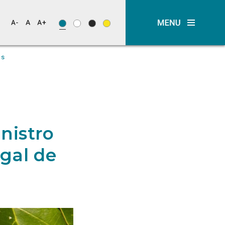
os
nistro
gal de