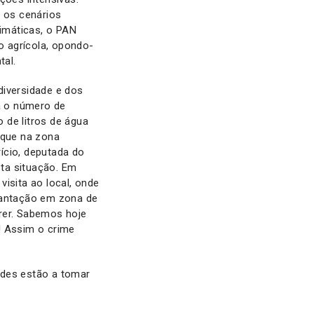
 os cenários
imáticas, o PAN
o agrícola, opondo-
tal.
diversidade e dos
a o número de
 de litros de água
 que na zona
ício, deputada do
ta situação. Em
sita ao local, onde
lantação em zona de
rer. Sabemos hoje
! Assim o crime
ades estão a tomar