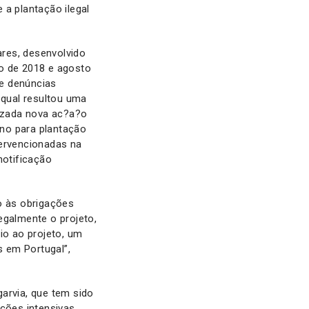
a plantação ilegal
res, desenvolvido
ho de 2018 e agosto
de denúncias
qual resultou uma
lizada nova ac?a?o
eno para plantação
tervencionadas na
notificação
o às obrigações
egalmente o projeto,
io ao projeto, um
s em Portugal”,
arvia, que tem sido
ções intensivas.