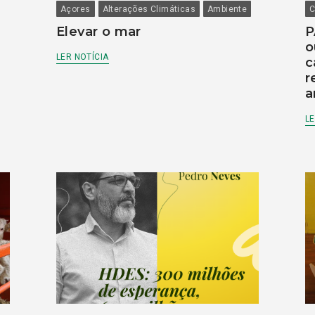
Açores
Alterações Climáticas
Ambiente
C
Elevar o mar
P
o
LER NOTÍCIA
c
r
a
LE