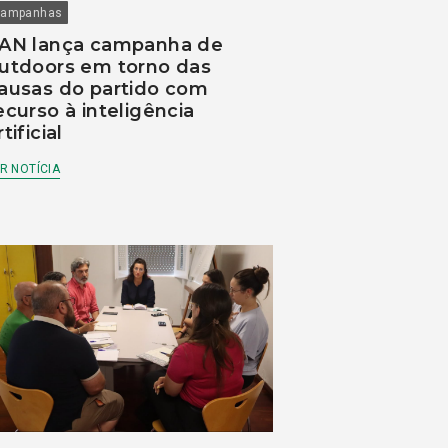
ampanhas
AN lança campanha de
utdoors em torno das
ausas do partido com
ecurso à inteligência
rtificial
R NOTÍCIA