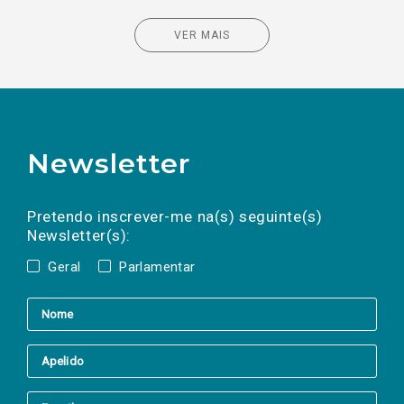
VER MAIS
Newsletter
Preencha os campos abaixo para subscrever
Nome
Apelido
E-
mail
a(s) newsletter(s).
Pretendo inscrever-me na(s) seguinte(s)
Newsletter(s):
Geral
Parlamentar