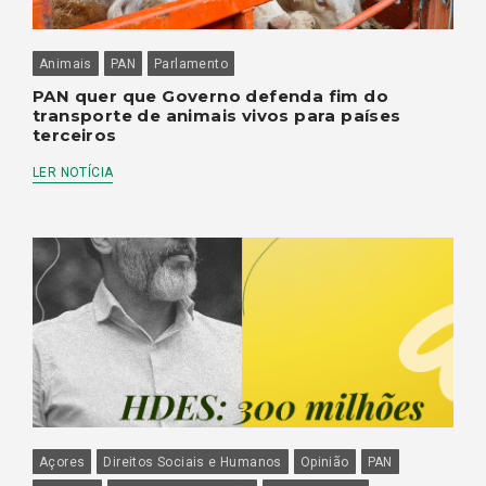
Animais
PAN
Parlamento
PAN quer que Governo defenda fim do
transporte de animais vivos para países
terceiros
LER NOTÍCIA
Açores
Direitos Sociais e Humanos
Opinião
PAN