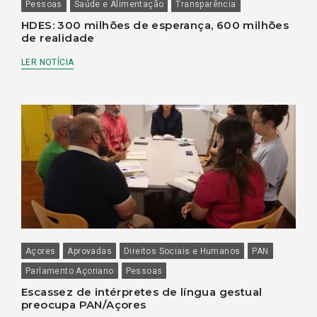
Pessoas
Saúde e Alimentação
Transparência
HDES: 300 milhões de esperança, 600 milhões
de realidade
LER NOTÍCIA
Açores
Aprovadas
Direitos Sociais e Humanos
PAN
Parlamento Açoriano
Pessoas
Escassez de intérpretes de língua gestual
preocupa PAN/Açores