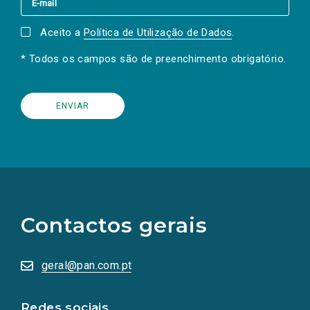
Aceito a
Política de Utilização de Dados
.
* Todos os campos são de preenchimento obrigatório.
(Os
links
para
as
Contactos gerais
redes
sociais
abrem
numa
geral@pan.com.pt
nova
aba.)
Redes sociais