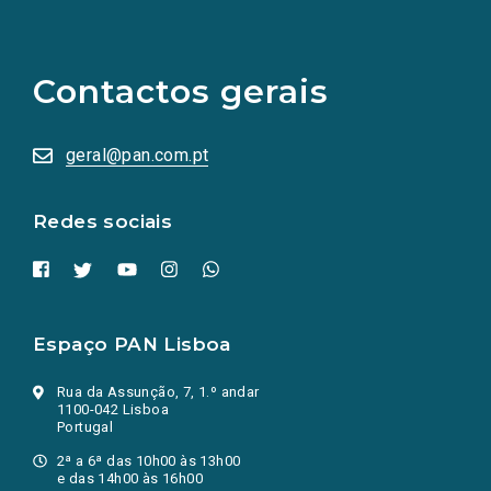
(Os
links
para
as
Contactos gerais
redes
sociais
abrem
numa
geral@pan.com.pt
nova
aba.)
Redes sociais
Espaço PAN Lisboa
Rua da Assunção, 7, 1.º andar
1100-042 Lisboa
Portugal
2ª a 6ª das 10h00 às 13h00
e das 14h00 às 16h00