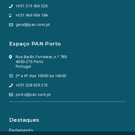
+351 213 426 226
+351 969 954 184
geral@pan.com.pt
Espaço PAN Porto
Rua Barão Forrester, n.º 783
4050-273 Porto
Portugal
2ª a 6ª das 10h00 às 16h00
+351 228 329 273
porto@pan.com.pt
Destaques
Parlamento