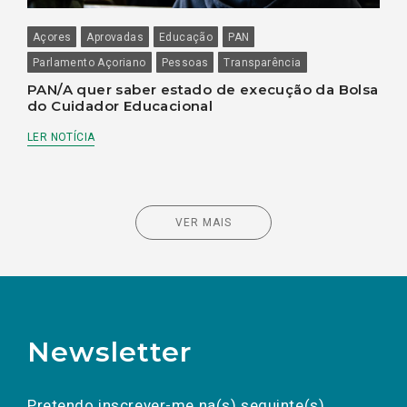
Açores
Aprovadas
Educação
PAN
Parlamento Açoriano
Pessoas
Transparência
PAN/A quer saber estado de execução da Bolsa
do Cuidador Educacional
LER NOTÍCIA
VER MAIS
Newsletter
Preencha os campos abaixo para subscrever
Nome
Apelido
E-
mail
a(s) newsletter(s).
Pretendo inscrever-me na(s) seguinte(s)