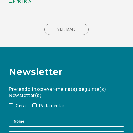
LER NOTÍCIA
VER MAIS
Newsletter
Preencha os campos abaixo para subscrever
Nome
Apelido
E-
mail
a(s) newsletter(s).
Pretendo inscrever-me na(s) seguinte(s)
Newsletter(s):
Geral
Parlamentar