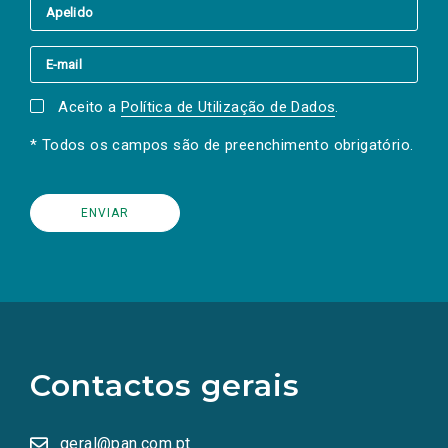
Aceito a
Política de Utilização de Dados
.
* Todos os campos são de preenchimento obrigatório.
(Os
links
para
as
Contactos gerais
redes
sociais
abrem
numa
geral@pan.com.pt