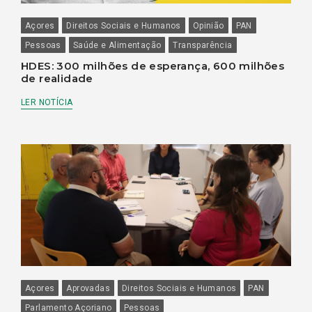
Açores
Direitos Sociais e Humanos
Opinião
PAN
Pessoas
Saúde e Alimentação
Transparência
HDES: 300 milhões de esperança, 600 milhões
de realidade
LER NOTÍCIA
Açores
Aprovadas
Direitos Sociais e Humanos
PAN
Parlamento Açoriano
Pessoas