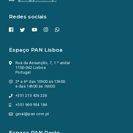
nova
aba.)
Redes sociais
Espaço PAN Lisboa
Rua da Assunção, 7, 1.º andar
1100-042 Lisboa
Portugal
2ª a 6ª das 10h00 às 13h00
e das 14h00 às 16h00
+351 213 426 226
+351 969 954 184
geral@pan.com.pt
Espaço PAN Porto