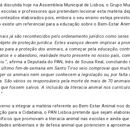
á discutida hoje na Assembleia Municipal de Lisboa, o Grupo Mun
escolas e professores que pretendam lecionar esta matéria d
conteúdos elaborados pois, embora o seu ensino esteja previsto
o existe um referencial para a educação sobre o Bem-Estar Anim
mais já são reconhecidos pelo ordenamento jurídico como seres
objeto de proteção jurídica. Estes avanços devem implicar a pro
as para a proteção dos animais, a começar pela educação, cont
atos e o abandono, realidade muito presente no nosso país, co
giu
”, afirma a Deputada do PAN, Inês de Sousa Real, concluindo
 último fim-de-semana em Santo Tirso veio comprovar que mui
ger os animais nem sequer conhecem a legislação ou, por falta 
a. São vários os responsáveis pela morte de mais de 70 animai
 que fossem salvos. A inclusão da literacia animal nos currícul
.
”
erno a integrar a matéria referente ao Bem-Estar Animal nos d
ação para a Cidadania, o PAN Lisboa pretende que sejam elabor
íficos que promovam a literacia animal nas escolas e ainda qu
dades ambientais e de defesa animal que potenciem a aproxim