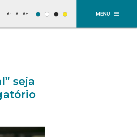
” seja
gatório