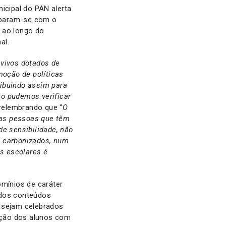
icipal do PAN alerta
eparam-se com o
 ao longo do
al.
 vivos dotados de
moção de políticas
ribuindo assim para
mo pudemos verificar
 relembrando que “
O
tas pessoas que têm
de sensibilidade, não
s carbonizados, num
os escolares é
omínios de caráter
ados conteúdos
e sejam celebrados
ação dos alunos com