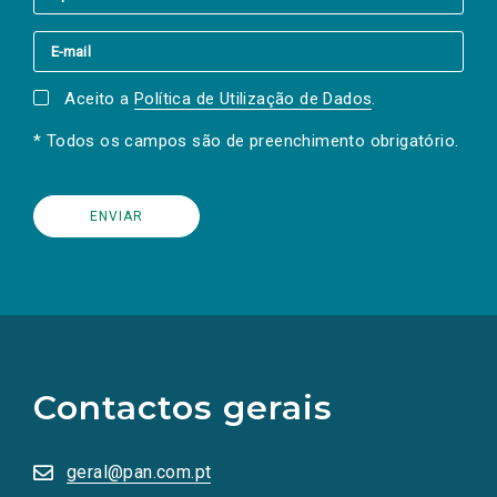
Aceito a
Política de Utilização de Dados
.
* Todos os campos são de preenchimento obrigatório.
(Os
links
para
as
Contactos gerais
redes
sociais
abrem
numa
geral@pan.com.pt
nova