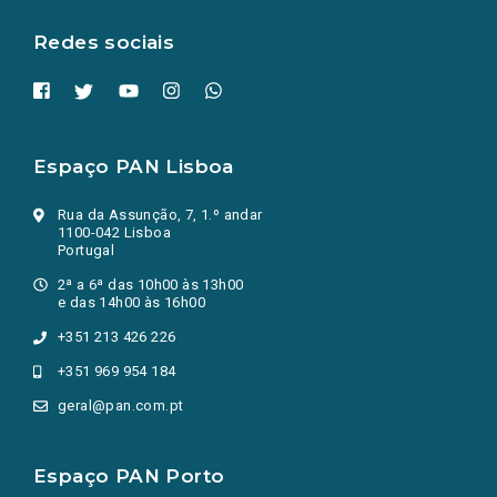
aba.)
Redes sociais
Espaço PAN Lisboa
Rua da Assunção, 7, 1.º andar
1100-042 Lisboa
Portugal
2ª a 6ª das 10h00 às 13h00
e das 14h00 às 16h00
+351 213 426 226
+351 969 954 184
geral@pan.com.pt
Espaço PAN Porto