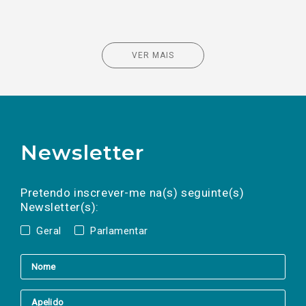
VER MAIS
Newsletter
Preencha os campos abaixo para subscrever
Nome
Apelido
E-
mail
a(s) newsletter(s).
Pretendo inscrever-me na(s) seguinte(s)
Newsletter(s):
Geral
Parlamentar