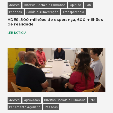
Açores
Direitos Sociais e Humanos
Opinião
PAN
Pessoas
Saúde e Alimentação
Transparência
HDES: 300 milhões de esperança, 600 milhões
de realidade
LER NOTÍCIA
Açores
Aprovadas
Direitos Sociais e Humanos
PAN
Parlamento Açoriano
Pessoas