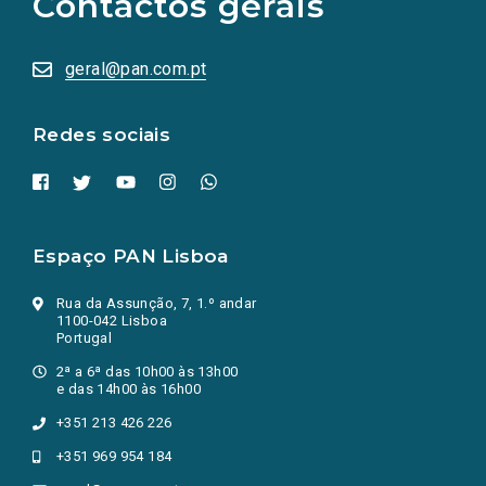
Contactos gerais
redes
sociais
abrem
numa
geral@pan.com.pt
nova
aba.)
Redes sociais
Espaço PAN Lisboa
Rua da Assunção, 7, 1.º andar
1100-042 Lisboa
Portugal
2ª a 6ª das 10h00 às 13h00
e das 14h00 às 16h00
+351 213 426 226
+351 969 954 184