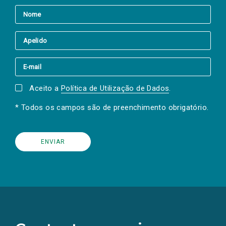
Aceito a
Política de Utilização de Dados
.
* Todos os campos são de preenchimento obrigatório.
(Os
links
para
as