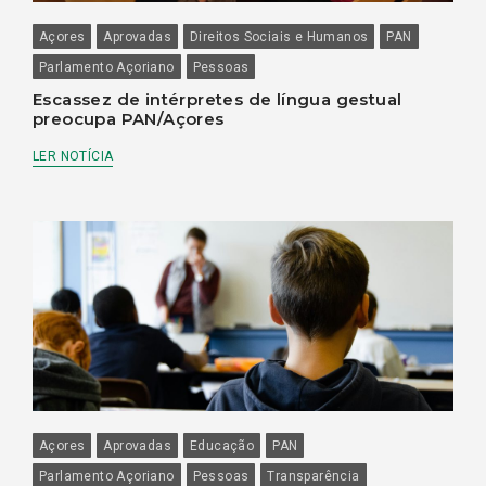
Açores
Aprovadas
Direitos Sociais e Humanos
PAN
Parlamento Açoriano
Pessoas
Escassez de intérpretes de língua gestual
preocupa PAN/Açores
LER NOTÍCIA
Açores
Aprovadas
Educação
PAN
Parlamento Açoriano
Pessoas
Transparência