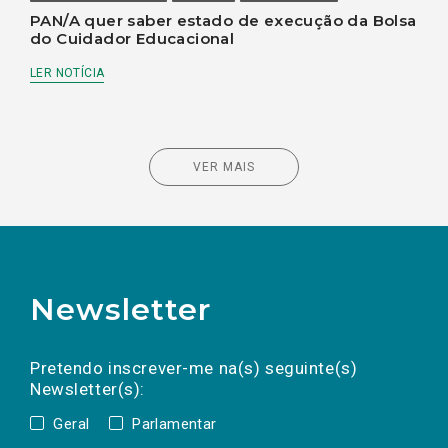
PAN/A quer saber estado de execução da Bolsa
do Cuidador Educacional
LER NOTÍCIA
VER MAIS
Newsletter
Preencha os campos abaixo para subscrever
Nome
Apelido
E-
mail
a(s) newsletter(s).
Pretendo inscrever-me na(s) seguinte(s)
Newsletter(s):
Geral
Parlamentar