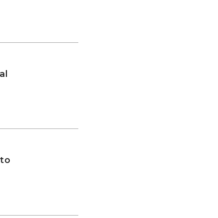
al
to