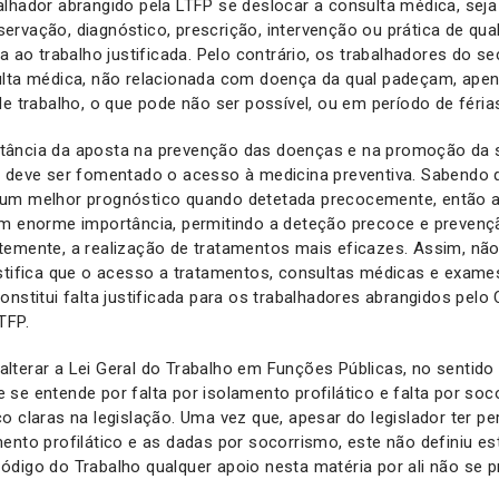
lhador abrangido pela LTFP se deslocar a consulta médica, seja
rvação, diagnóstico, prescrição, intervenção ou prática de qua
a ao trabalho justificada. Pelo contrário, os trabalhadores do se
ulta médica, não relacionada com doença da qual padeçam, ape
de trabalho, o que pode não ser possível, ou em período de féria
ância da aposta na prevenção das doenças e na promoção da s
, deve ser fomentado o acesso à medicina preventiva. Sabendo 
um melhor prognóstico quando detetada precocemente, então a 
êm enorme importância, permitindo a deteção precoce e preven
temente, a realização de tratamentos mais eficazes. Assim, n
ustifica que o acesso a tratamentos, consultas médicas e exa
onstitui falta justificada para os trabalhadores abrangidos pelo
TFP.
terar a Lei Geral do Trabalho em Funções Públicas, no sentido 
se entende por falta por isolamento profilático e falta por soc
o claras na legislação. Uma vez que, apesar do legislador ter pe
ento profilático e as dadas por socorrismo, este não definiu es
digo do Trabalho qualquer apoio nesta matéria por ali não se p