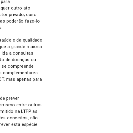
 para
lquer outro ato
ctor privado, caso
nas poderão faze-lo
s.
aúde e da qualidade
que a grande maioria
ida a consultas
ção de doenças ou
ão se compreende
mes complementares
 CT, mas apenas para
de prever
orrismo entre outras
rmitido na LTFP as
tes conceitos, não
rever esta espécie