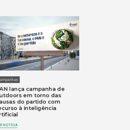
ampanhas
AN lança campanha de
utdoors em torno das
ausas do partido com
ecurso à inteligência
rtificial
R NOTÍCIA