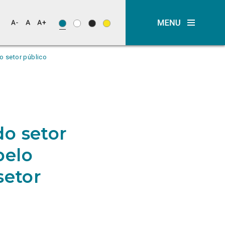
o setor público
o setor
pelo
setor