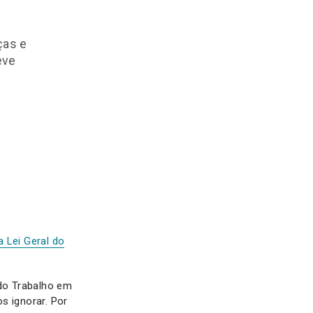
ças e
eve
a Lei Geral do
 do Trabalho em
s ignorar. Por