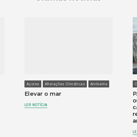
Açores
Alterações Climáticas
Ambiente
C
Elevar o mar
P
o
LER NOTÍCIA
c
r
a
LE