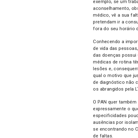
exemplo, se um traba
aconselhamento, obse
médico, vê a sua falt
pretendam ir a cons
fora do seu horário 
Conhecendo a import
de vida das pessoas
das doenças possui 
médicas de rotina t
lesões e, consequen
qual o motivo que j
de diagnóstico não c
os abrangidos pela L
O PAN quer também al
expressamente o que 
especificidades pouc
ausências por isolam
se encontrando no Có
de faltas.