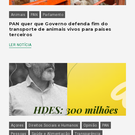
Animais
PAN
Parlamento
PAN quer que Governo defenda fim do
transporte de animais vivos para países
terceiros
LER NOTÍCIA
Açores
Direitos Sociais e Humanos
Opinião
PAN
Pessoas
Saúde e Alimentação
Transparência