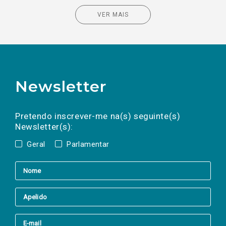
VER MAIS
Newsletter
Preencha os campos abaixo para subscrever
Nome
Apelido
E-
mail
a(s) newsletter(s).
Pretendo inscrever-me na(s) seguinte(s)
Newsletter(s):
Geral
Parlamentar