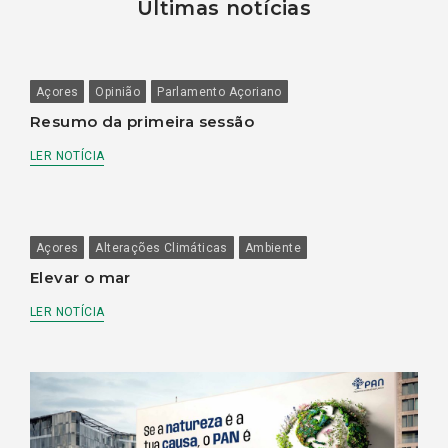
Últimas notícias
Açores
Opinião
Parlamento Açoriano
Resumo da primeira sessão
LER NOTÍCIA
Açores
Alterações Climáticas
Ambiente
Elevar o mar
LER NOTÍCIA