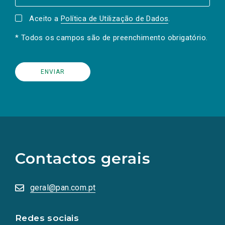
Aceito a
Política de Utilização de Dados
.
* Todos os campos são de preenchimento obrigatório.
(Os
links
para
as
Contactos gerais
redes
sociais
abrem
numa
geral@pan.com.pt
nova
aba.)
Redes sociais