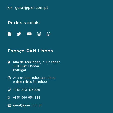
abrem
numa
geral@pan.com.pt
nova
aba.)
Redes sociais
Espaço PAN Lisboa
Rua da Assunção, 7, 1.º andar
1100-042 Lisboa
Portugal
2ª a 6ª das 10h00 às 13h00
e das 14h00 às 16h00
+351 213 426 226
+351 969 954 184
geral@pan.com.pt