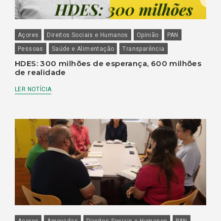
Açores
Direitos Sociais e Humanos
Opinião
PAN
Pessoas
Saúde e Alimentação
Transparência
HDES: 300 milhões de esperança, 600 milhões
de realidade
LER NOTÍCIA
Açores
Aprovadas
Direitos Sociais e Humanos
PAN