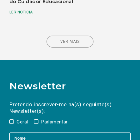
do Cuidador Educacional
LER NOTÍCIA
VER MAIS
Newsletter
Preencha os campos abaixo para subscrever
Nome
Apelido
E-
mail
a(s) newsletter(s).
Pretendo inscrever-me na(s) seguinte(s)
Newsletter(s):
Geral
Parlamentar