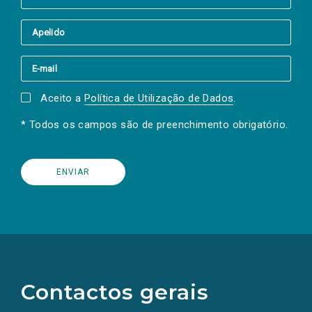
Aceito a
Política de Utilização de Dados
.
* Todos os campos são de preenchimento obrigatório.
(Os
links
para
as
Contactos gerais
redes
sociais