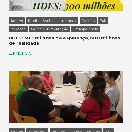
Açores
Direitos Sociais e Humanos
Opinião
PAN
Pessoas
Saúde e Alimentação
Transparência
HDES: 300 milhões de esperança, 600 milhões
de realidade
LER NOTÍCIA
Açores
Aprovadas
Direitos Sociais e Humanos
PAN