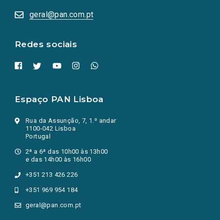
abrem
numa
geral@pan.com.pt
nova
aba.)
Redes sociais
Espaço PAN Lisboa
Rua da Assunção, 7, 1.º andar
1100-042 Lisboa
Portugal
2ª a 6ª das 10h00 às 13h00
e das 14h00 às 16h00
+351 213 426 226
+351 969 954 184
geral@pan.com.pt