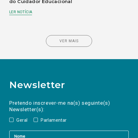
do Cuidador Educacional
LER NOTÍCIA
VER MAIS
Newsletter
Preencha os campos abaixo para subscrever
Nome
Apelido
E-
mail
a(s) newsletter(s).
Pretendo inscrever-me na(s) seguinte(s)
Newsletter(s):
Geral
Parlamentar