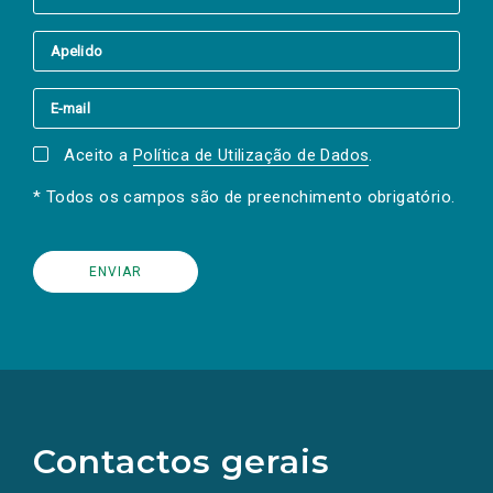
Aceito a
Política de Utilização de Dados
.
* Todos os campos são de preenchimento obrigatório.
(Os
links
para
as
Contactos gerais
redes
sociais