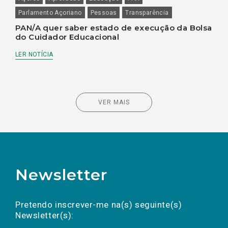
Parlamento Açoriano
Pessoas
Transparência
PAN/A quer saber estado de execução da Bolsa
do Cuidador Educacional
LER NOTÍCIA
VER MAIS
Newsletter
Preencha os campos abaixo para subscrever
Nome
Apelido
E-
mail
a(s) newsletter(s).
Pretendo inscrever-me na(s) seguinte(s)
Newsletter(s):