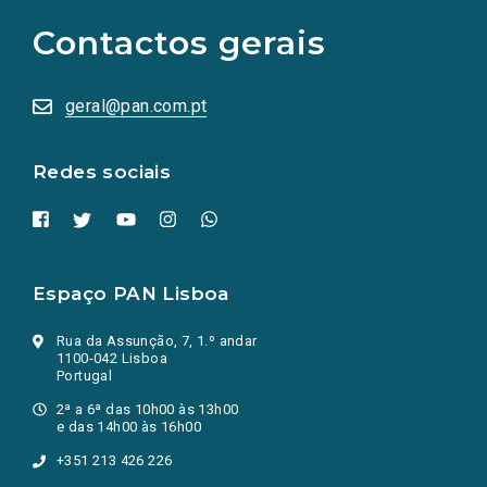
para
as
Contactos gerais
redes
sociais
abrem
numa
geral@pan.com.pt
nova
aba.)
Redes sociais
Espaço PAN Lisboa
Rua da Assunção, 7, 1.º andar
1100-042 Lisboa
Portugal
2ª a 6ª das 10h00 às 13h00
e das 14h00 às 16h00
+351 213 426 226