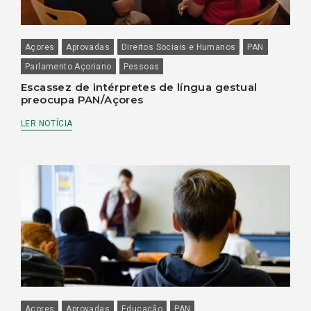
Açores
Aprovadas
Direitos Sociais e Humanos
PAN
Parlamento Açoriano
Pessoas
Escassez de intérpretes de língua gestual
preocupa PAN/Açores
LER NOTÍCIA
Açores
Aprovadas
Educação
PAN