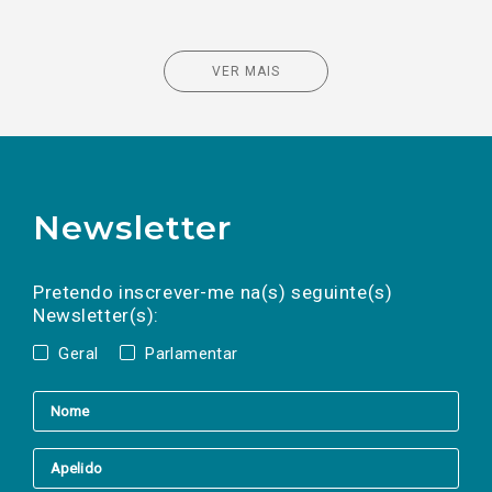
VER MAIS
Newsletter
Preencha os campos abaixo para subscrever
Nome
Apelido
E-
mail
a(s) newsletter(s).
Pretendo inscrever-me na(s) seguinte(s)
Newsletter(s):
Geral
Parlamentar