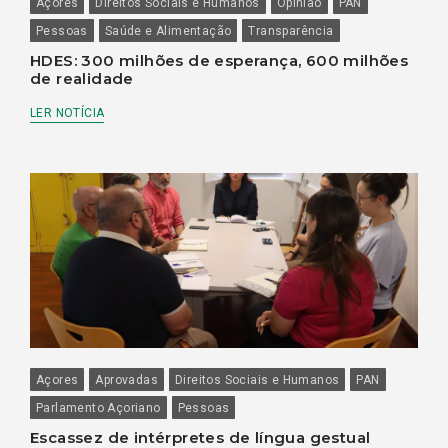
Açores
Direitos Sociais e Humanos
Opinião
PAN
Pessoas
Saúde e Alimentação
Transparência
HDES: 300 milhões de esperança, 600 milhões
de realidade
LER NOTÍCIA
Açores
Aprovadas
Direitos Sociais e Humanos
PAN
Parlamento Açoriano
Pessoas
Escassez de intérpretes de língua gestual