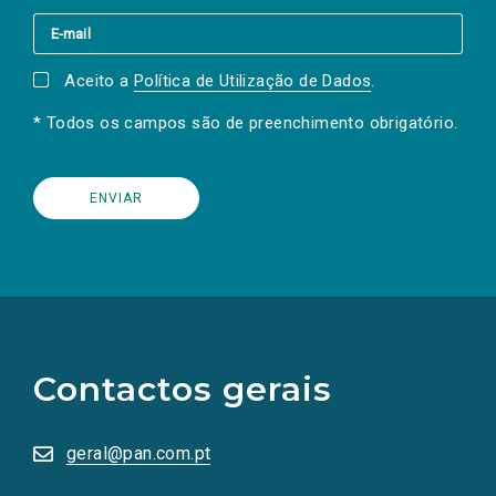
Aceito a
Política de Utilização de Dados
.
* Todos os campos são de preenchimento obrigatório.
(Os
links
para
as
Contactos gerais
redes
sociais
abrem
numa
geral@pan.com.pt
nova
aba.)