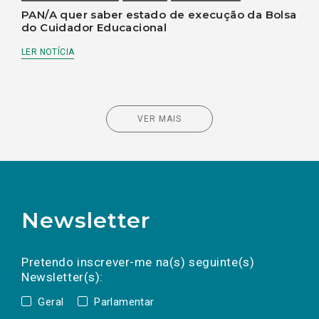
PAN/A quer saber estado de execução da Bolsa
do Cuidador Educacional
LER NOTÍCIA
VER MAIS
Newsletter
Preencha os campos abaixo para subscrever
Nome
Apelido
E-
mail
a(s) newsletter(s).
Pretendo inscrever-me na(s) seguinte(s)
Newsletter(s):
Geral
Parlamentar