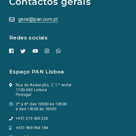
Contactos gerais
redes
sociais
abrem
numa
geral@pan.com.pt
nova
aba.)
Redes sociais
Espaço PAN Lisboa
Rua da Assunção, 7, 1.º andar
1100-042 Lisboa
Portugal
2ª a 6ª das 10h00 às 13h00
e das 14h00 às 16h00
+351 213 426 226
+351 969 954 184