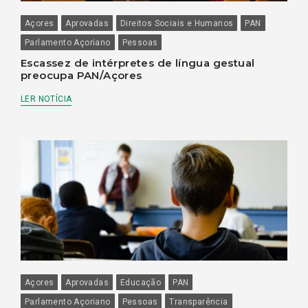
Açores
Aprovadas
Direitos Sociais e Humanos
PAN
Parlamento Açoriano
Pessoas
Escassez de intérpretes de língua gestual
preocupa PAN/Açores
LER NOTÍCIA
Açores
Aprovadas
Educação
PAN
Parlamento Açoriano
Pessoas
Transparência