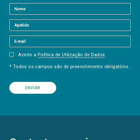
Aceito a
Política de Utilização de Dados
.
* Todos os campos são de preenchimento obrigatório.
(Os
links
para
as