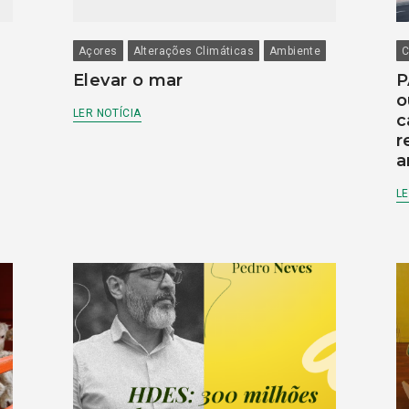
Açores
Alterações Climáticas
Ambiente
C
Elevar o mar
P
o
LER NOTÍCIA
c
r
a
LE