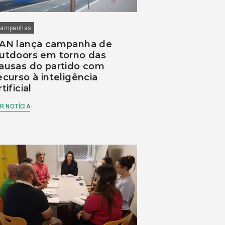
ampanhas
AN lança campanha de
utdoors em torno das
ausas do partido com
ecurso à inteligência
rtificial
R NOTÍCIA