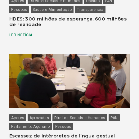
Açores
Direitos Sociais e Humanos
Opinião
PAN
Pessoas
Saúde e Alimentação
Transparência
HDES: 300 milhões de esperança, 600 milhões
de realidade
LER NOTÍCIA
Açores
Aprovadas
Direitos Sociais e Humanos
PAN
Parlamento Açoriano
Pessoas
Escassez de intérpretes de língua gestual