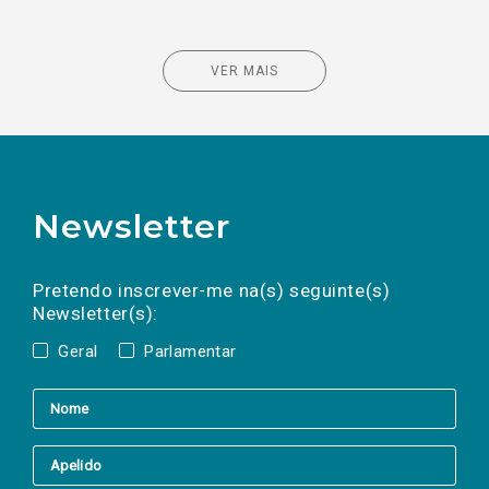
VER MAIS
Newsletter
Preencha os campos abaixo para subscrever
Nome
Apelido
E-
mail
a(s) newsletter(s).
Pretendo inscrever-me na(s) seguinte(s)
Newsletter(s):
Geral
Parlamentar