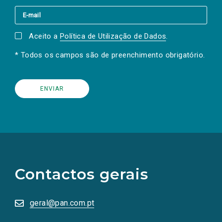
Aceito a
Política de Utilização de Dados
.
* Todos os campos são de preenchimento obrigatório.
(Os
links
para
as
Contactos gerais
redes
sociais
abrem
numa
geral@pan.com.pt
nova
aba.)