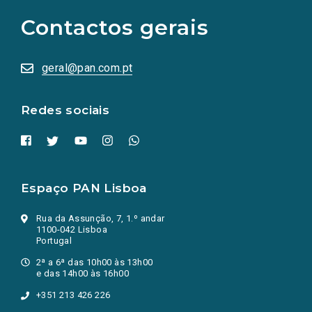
para
as
Contactos gerais
redes
sociais
abrem
numa
geral@pan.com.pt
nova
aba.)
Redes sociais
Espaço PAN Lisboa
Rua da Assunção, 7, 1.º andar
1100-042 Lisboa
Portugal
2ª a 6ª das 10h00 às 13h00
e das 14h00 às 16h00
+351 213 426 226