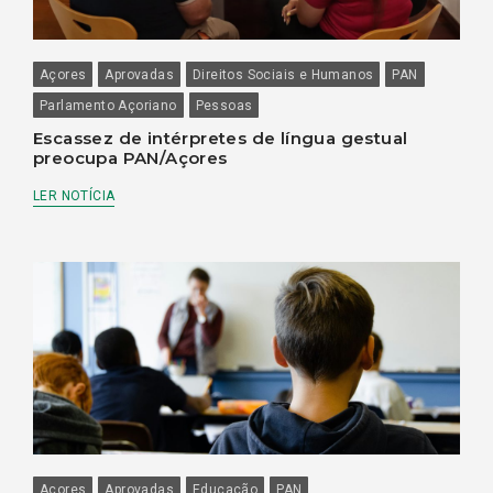
Açores
Aprovadas
Direitos Sociais e Humanos
PAN
Parlamento Açoriano
Pessoas
Escassez de intérpretes de língua gestual
preocupa PAN/Açores
LER NOTÍCIA
Açores
Aprovadas
Educação
PAN