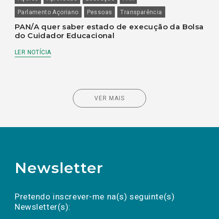
Parlamento Açoriano
Pessoas
Transparência
PAN/A quer saber estado de execução da Bolsa
do Cuidador Educacional
LER NOTÍCIA
VER MAIS
Newsletter
Preencha os campos abaixo para subscrever
Nome
Apelido
E-
mail
a(s) newsletter(s).
Pretendo inscrever-me na(s) seguinte(s)
Newsletter(s):