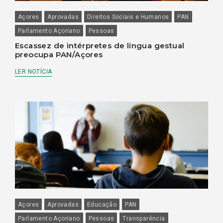
Açores
Aprovadas
Direitos Sociais e Humanos
PAN
Parlamento Açoriano
Pessoas
Escassez de intérpretes de língua gestual
preocupa PAN/Açores
LER NOTÍCIA
Açores
Aprovadas
Educação
PAN
Parlamento Açoriano
Pessoas
Transparência