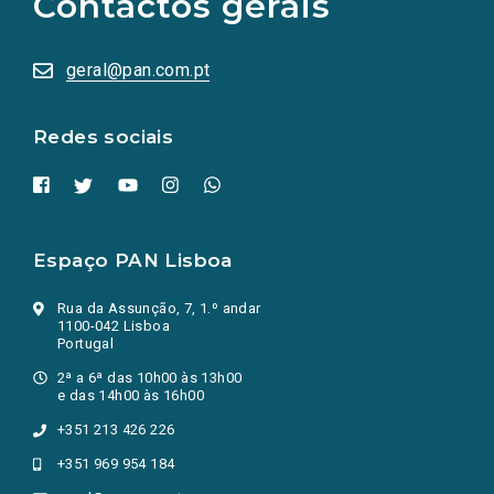
Contactos gerais
redes
sociais
abrem
numa
geral@pan.com.pt
nova
aba.)
Redes sociais
Espaço PAN Lisboa
Rua da Assunção, 7, 1.º andar
1100-042 Lisboa
Portugal
2ª a 6ª das 10h00 às 13h00
e das 14h00 às 16h00
+351 213 426 226
+351 969 954 184