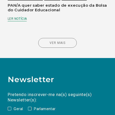
PAN/A quer saber estado de execução da Bolsa
do Cuidador Educacional
LER NOTÍCIA
VER MAIS
Newsletter
Preencha os campos abaixo para subscrever
Nome
Apelido
E-
mail
a(s) newsletter(s).
Pretendo inscrever-me na(s) seguinte(s)
Newsletter(s):
Geral
Parlamentar