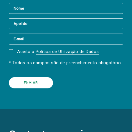
Aceito a
Política de Utilização de Dados
.
* Todos os campos são de preenchimento obrigatório.
(Os
links
para
as